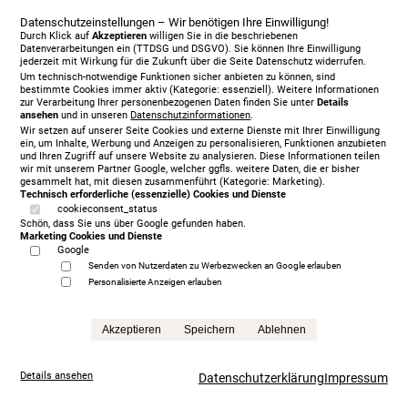
Datenschutzeinstellungen – Wir benötigen Ihre Einwilligung!
Durch Klick auf
Akzeptieren
willigen Sie in die beschriebenen
Datenverarbeitungen ein (TTDSG und DSGVO). Sie können Ihre Einwilligung
jederzeit mit Wirkung für die Zukunft über die Seite Datenschutz widerrufen.
Treca Paris Oreiller, 200 x 200 cm, mit Matratze/n,
Um technisch-notwendige Funktionen sicher anbieten zu können, sind
bestimmte Cookies immer aktiv (Kategorie: essenziell). Weitere Informationen
grey
zur Verarbeitung Ihrer personenbezogenen Daten finden Sie unter
Details
5.999,00 €
ansehen
und in unseren
Datenschutzinformationen
.
statt
13.865,00 €
Wir setzen auf unserer Seite Cookies und externe Dienste mit Ihrer Einwilligung
ein, um Inhalte, Werbung und Anzeigen zu personalisieren, Funktionen anzubieten
Anfrage
und Ihren Zugriff auf unsere Website zu analysieren. Diese Informationen teilen
wir mit unserem Partner Google, welcher ggfls. weitere Daten, die er bisher
gesammelt hat, mit diesen zusammenführt (Kategorie: Marketing).
Technisch erforderliche (essenzielle) Cookies und Dienste
cookieconsent_status
Schön, dass Sie uns über Google gefunden haben.
Marketing Cookies und Dienste
Google
Senden von Nutzerdaten zu Werbezwecken an Google erlauben
Personalisierte Anzeigen erlauben
Akzeptieren
Speichern
Ablehnen
Details ansehen
Datenschutzerklärung
Impressum