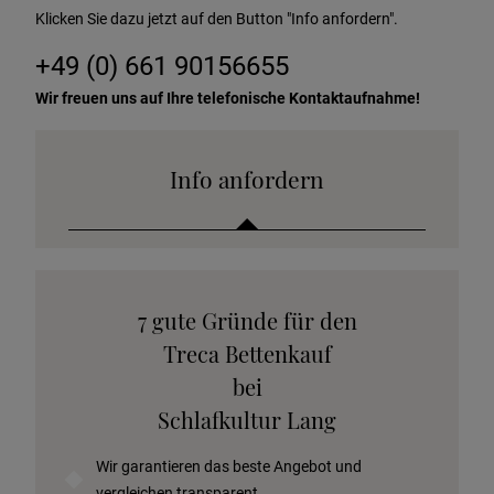
Klicken Sie dazu jetzt auf den Button "Info anfordern".
+49 (0) 661 90156655
Wir freuen uns auf Ihre telefonische Kontaktaufnahme!
Info anfordern
Katalog anfordern
7 gute Gründe für den
Stoffkollektion anfordern
Treca Bettenkauf
Telefonische Beratung anfordern
bei
Angebot anfordern
Schlafkultur Lang
Beratungstermin vereinbaren
Wir garantieren das beste Angebot und
Probeschlafen im Hotel
vergleichen transparent.