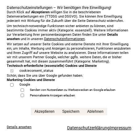
Datenschutzeinstellungen – Wir benötigen Ihre Einwilligung!
Durch Klick auf
Akzeptieren
willigen Sie in die beschriebenen
Datenverarbeitungen ein (TTDSG und DSGVO). Sie können Ihre Einwilligung
jederzeit mit Wirkung für die Zukunft über die Seite Datenschutz widerrufen.
Um technisch-notwendige Funktionen sicher anbieten zu können, sind
bestimmte Cookies immer aktiv (Kategorie: essenziell). Weitere Informationen
zur Verarbeitung Ihrer personenbezogenen Daten finden Sie unter
Details
ansehen
und in unseren
Datenschutzinformationen
.
Wir setzen auf unserer Seite Cookies und externe Dienste mit Ihrer Einwilligung
ein, um Inhalte, Werbung und Anzeigen zu personalisieren, Funktionen anzubieten
und Ihren Zugriff auf unsere Website zu analysieren. Diese Informationen teilen
wir mit unserem Partner Google, welcher ggfls. weitere Daten, die er bisher
gesammelt hat, mit diesen zusammenführt (Kategorie: Marketing).
Technisch erforderliche (essenzielle) Cookies und Dienste
cookieconsent_status
Treca Paris Oreiller, 200 x 200 cm, mit Matratze/n,
Schön, dass Sie uns über Google gefunden haben.
grey
Marketing Cookies und Dienste
5.999,00 €
Google
statt
13.865,00 €
Senden von Nutzerdaten zu Werbezwecken an Google erlauben
Personalisierte Anzeigen erlauben
Anfrage
Akzeptieren
Speichern
Ablehnen
Details ansehen
Datenschutzerklärung
Impressum