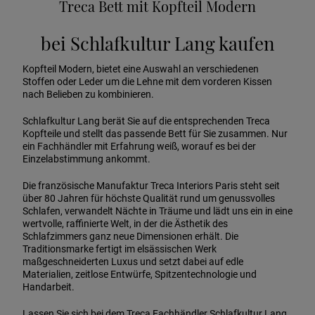
Treca Bett mit Kopfteil Modern
bei Schlafkultur Lang kaufen
Kopfteil Modern, bietet eine Auswahl an verschiedenen
Stoffen oder Leder um die Lehne mit dem vorderen Kissen
nach Belieben zu kombinieren.
Schlafkultur Lang berät Sie auf die entsprechenden Treca
Kopfteile und stellt das passende Bett für Sie zusammen. Nur
ein Fachhändler mit Erfahrung weiß, worauf es bei der
Einzelabstimmung ankommt.
Die französische Manufaktur Treca Interiors Paris steht seit
über 80 Jahren für höchste Qualität rund um genussvolles
Schlafen, verwandelt Nächte in Träume und lädt uns ein in eine
wertvolle, raffinierte Welt, in der die Ästhetik des
Schlafzimmers ganz neue Dimensionen erhält. Die
Traditionsmarke fertigt im elsässischen Werk
maßgeschneiderten Luxus und setzt dabei auf edle
Materialien, zeitlose Entwürfe, Spitzentechnologie und
Handarbeit.
Lassen Sie sich bei dem Treca Fachhändler Schlafkultur Lang