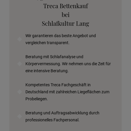
Stoffkollektion anfordern
Treca Bettenkauf
Telefonische Beratung anfordern
bei
Angebot anfordern
Schlafkultur Lang
Beratungstermin vereinbaren
Wir garantieren das beste Angebot und
Probeschlafen im Hotel
vergleichen transparent.
Beratung mit Schlafanalyse und
Körpervermessung. Wir nehmen uns die Zeit für
eine intensive Beratung.
Kompetentes Treca Fachgeschäft in
Deutschland mit zahlreichen Liegeflächen zum
Probeliegen.
Beratung und Auftragsabwicklung durch
professionelles Fachpersonal.