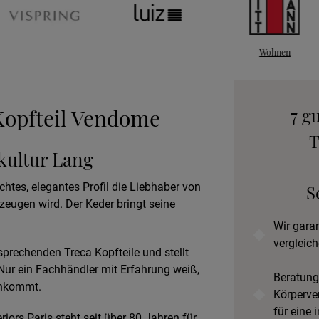
Wohnen
An
B
Kopfteil Vendome
7 g
T
fkultur Lang
Prob
htes, elegantes Profil die Liebhaber von
S
ugen wird. Der Keder bringt seine
Wir gara
vergleich
sprechenden Treca Kopfteile und stellt
ur ein Fachhändler mit Erfahrung weiß,
Beratung
ankommt.
Körperve
für eine 
iors Paris steht seit über 80 Jahren für