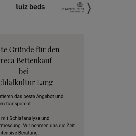
anfordern
gebot anfordern
eratungstermin
ute Gründe für den
vereinbaren
reca Bettenkauf
bei
eschlafen im Hotel
chlafkultur Lang
ntieren das beste Angebot und
en transparent.
 mit Schlafanalyse und
rmessung. Wir nehmen uns die Zeit
intensive Beratung.