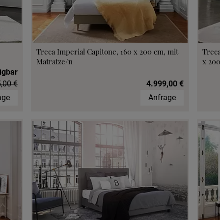
Treca Imperial Capitone, 160 x 200 cm, mit
Treca
Matratze/n
x 20
ügbar
,00 €
4.999,00 €
age
Anfrage