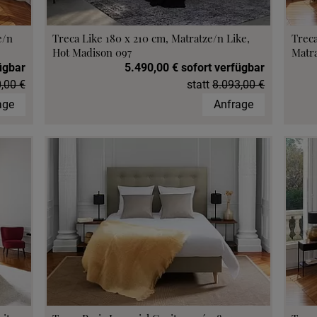
e/n
Treca Like 180 x 210 cm, Matratze/n Like,
Treca
Hot Madison 097
Matr
ügbar
5.490,00 € sofort verfügbar
,00 €
statt
8.093,00 €
age
Anfrage