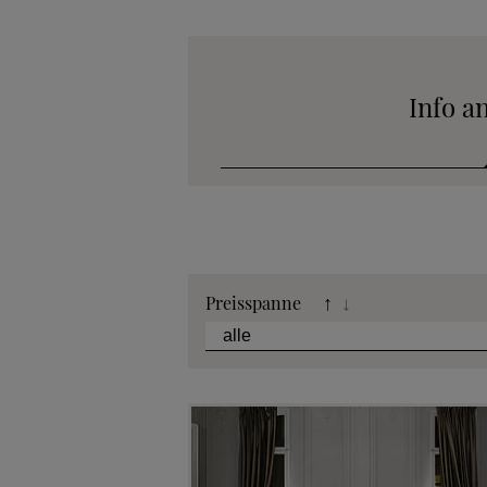
Info a
Katalog
Preisspanne
↑
↓
Stoffkollek
Telefonische B
Angebot