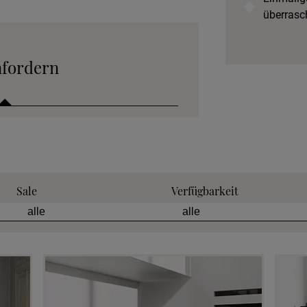
überrasc
nfordern
 anfordern
Sale
Verfügbarkeit
tion anfordern
eratung anfordern
 anfordern