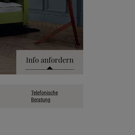
Info anfordern
talog anfordern
Telefonische
Beratung
kollektion anfordern
fonische Beratung