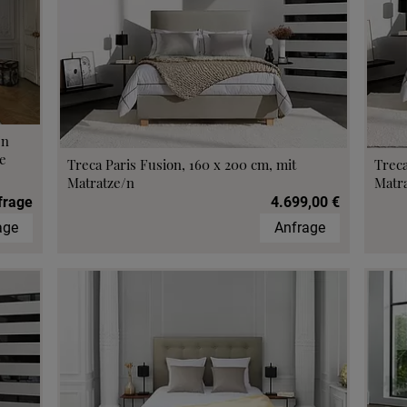
min vereinbaren
fen im Hotel
/n
e
Treca Paris Fusion, 160 x 200 cm, mit
Treca
Matratze/n
Matr
frage
4.699,00 €
age
Anfrage