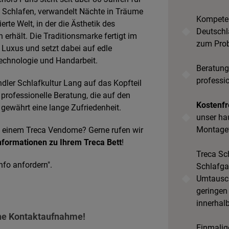
 Schlafen, verwandelt Nächte in Träume
Kompeten
ierte Welt, in der die Ästhetik des
Deutschl
rhält. Die Traditionsmarke fertigt im
zum Prob
Luxus und setzt dabei auf edle
ntechnologie und Handarbeit.
Beratung
professi
dler Schlafkultur Lang auf das Kopfteil
professionelle Beratung, die auf den
Kostenfr
 gewährt eine lange Zufriedenheit.
unser ha
Montage
u einem Treca Vendome? Gerne rufen wir
nformationen zu Ihrem Treca Bett
!
Treca Sch
nfo anfordern".
Schlafgar
Umtausch
geringen
innerhal
che Kontaktaufnahme!
Einmalige