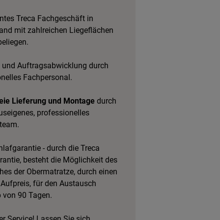
tes Treca Fachgeschäft in
and mit zahlreichen
Liegeflächen
eliegen.
 und Auftragsabwicklung durch
onelles Fachpersonal.
eie Lieferung und Montage
durch
useigenes, professionelles
team.
lafgarantie - durch die Treca
antie, besteht die Möglichkeit des
es der Obermatratze, durch einen
 Aufpreis, für den Austausch
b von 90 Tagen.
r Service! Lassen Sie sich