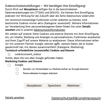
Datenschutzeinstellungen – Wir benötigen Ihre Einwilligung!
Durch Klick auf
Akzeptieren
willigen Sie in die beschriebenen
Datenverarbeitungen ein (TTDSG und DSGVO). Sie können Ihre Einwilligung
jederzeit mit Wirkung für die Zukunft über die Seite Datenschutz widerrufen.
Um technisch-notwendige Funktionen sicher anbieten zu können, sind
bestimmte Cookies immer aktiv (Kategorie: essenziell). Weitere Informationen
zur Verarbeitung Ihrer personenbezogenen Daten finden Sie unter
Details
ansehen
und in unseren
Datenschutzinformationen
.
Wir setzen auf unserer Seite Cookies und externe Dienste mit Ihrer Einwilligung
ein, um Inhalte, Werbung und Anzeigen zu personalisieren, Funktionen anzubieten
und Ihren Zugriff auf unsere Website zu analysieren. Diese Informationen teilen
wir mit unserem Partner Google, welcher ggfls. weitere Daten, die er bisher
gesammelt hat, mit diesen zusammenführt (Kategorie: Marketing).
Technisch erforderliche (essenzielle) Cookies und Dienste
cookieconsent_status
Schön, dass Sie uns über Google gefunden haben.
Marketing Cookies und Dienste
Google
Senden von Nutzerdaten zu Werbezwecken an Google erlauben
Personalisierte Anzeigen erlauben
Treca Paris Oreiller, 200 x 200 cm, mit Matratze/n,
grey
Akzeptieren
Speichern
Ablehnen
5.999,00 €
statt
13.865,00 €
Details ansehen
Datenschutzerklärung
Impressum
Anfrage