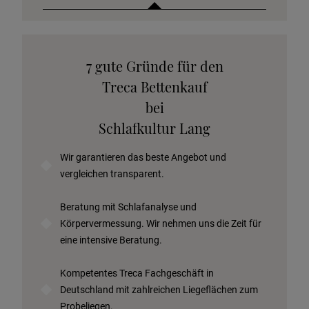
Katalog anfordern
7 gute Gründe für den
Stoffkollektion anfordern
Treca Bettenkauf
Telefonische Beratung anfordern
bei
Angebot anfordern
Schlafkultur Lang
Beratungstermin vereinbaren
Wir garantieren das beste Angebot und
Probeschlafen im Hotel
vergleichen transparent.
Beratung mit Schlafanalyse und
Körpervermessung. Wir nehmen uns die Zeit für
eine intensive Beratung.
Kompetentes Treca Fachgeschäft in
Deutschland mit zahlreichen Liegeflächen zum
Probeliegen.