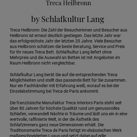
Treca Heilbronn
by Schlafkultur Lang
Treca Heilbronn: Die Zahl der Besucherinnen und Besucher aus
Heilbronn ist erneut deutlich gestiegen. Das letzte Jahr war
das erfolgreichste Jahr der letzten 20 Jahre. Viele Besucher
aus Heilbronn schätzen die beste Beratung, Service und Preis
für Ihr neues Treca Bett. Schlafkultur Lang liefert ohne
Mehrpreis und die Auswahl an Betten ist mit Angeboten im
Raum Heilbronn nicht vergleichbar.
Schlafkultur Lang berät Sie auf die entsprechenden Treca
Möglichkeiten und stellt das passende Bett für Sie zusammen.
Nur ein Fachhändler mit Erfahrung weiß, worauf es bei der
Einzelabstimmung bei Treca de Paris ankommt.
Die französische Manufaktur Treca Interiors Paris steht seit
über 80 Jahren für höchste Qualität rund um genussvolles
Schlafen, verwandelt Nächte in Träume und lädt uns ein in eine
wertvolle, raffinierte Welt, in der die Ästhetik des
Schlafzimmers ganz neue Dimensionen erhält. Die
Traditionsmarke Treca de Paris fertigt im elsässischen Werk
maßgeschneiderten Luxus und setzt dabei auf edle