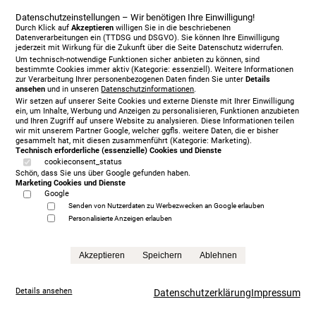
Datenschutzeinstellungen – Wir benötigen Ihre Einwilligung!
Durch Klick auf
Akzeptieren
willigen Sie in die beschriebenen
Datenverarbeitungen ein (TTDSG und DSGVO). Sie können Ihre Einwilligung
jederzeit mit Wirkung für die Zukunft über die Seite Datenschutz widerrufen.
Um technisch-notwendige Funktionen sicher anbieten zu können, sind
bestimmte Cookies immer aktiv (Kategorie: essenziell). Weitere Informationen
zur Verarbeitung Ihrer personenbezogenen Daten finden Sie unter
Details
ansehen
und in unseren
Datenschutzinformationen
.
Wir setzen auf unserer Seite Cookies und externe Dienste mit Ihrer Einwilligung
ein, um Inhalte, Werbung und Anzeigen zu personalisieren, Funktionen anzubieten
und Ihren Zugriff auf unsere Website zu analysieren. Diese Informationen teilen
wir mit unserem Partner Google, welcher ggfls. weitere Daten, die er bisher
gesammelt hat, mit diesen zusammenführt (Kategorie: Marketing).
Technisch erforderliche (essenzielle) Cookies und Dienste
cookieconsent_status
Schön, dass Sie uns über Google gefunden haben.
Marketing Cookies und Dienste
Google
Senden von Nutzerdaten zu Werbezwecken an Google erlauben
Personalisierte Anzeigen erlauben
Treca Paris Oreiller, 200 x 200 cm, mit Matratze/n,
grey
Akzeptieren
Speichern
Ablehnen
5.999,00 €
statt
13.865,00 €
Anfrage
Details ansehen
Datenschutzerklärung
Impressum