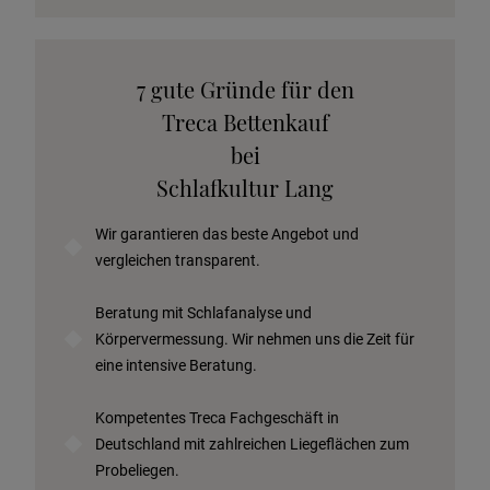
Katalog anfordern
7 gute Gründe für den
Stoffkollektion anfordern
Treca Bettenkauf
Telefonische Beratung anfordern
bei
Angebot anfordern
Schlafkultur Lang
Beratungstermin vereinbaren
Wir garantieren das beste Angebot und
Probeschlafen im Hotel
vergleichen transparent.
Beratung mit Schlafanalyse und
Körpervermessung. Wir nehmen uns die Zeit für
eine intensive Beratung.
Kompetentes Treca Fachgeschäft in
Deutschland mit zahlreichen Liegeflächen zum
Probeliegen.