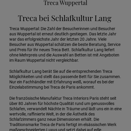
Treca Wuppertal
Treca bei Schlafkultur Lang
Treca Wuppertal: Die Zahl der Besucherinnen und Besucher
aus Wuppertal ist erneut deutlich gestiegen. Das letzte Jahr
war das erfolgreichste Jahr der letzten 20 Jahre. Viele
Besucher aus Wuppertal schätzen die beste Beratung, Service
und Preis für Ihr neues Treca Bett. Schlafkultur Lang liefert
ohne Mehrpreis und die Auswahl an Betten ist mit Angeboten
im Raum Wuppertal nicht vergleichbar.
Schlafkultur Lang berät Sie auf die entsprechenden Treca
Möglichkeiten und stellt das passende Bett für Sie zusammen.
Nur ein Fachhändler mit Erfahrung weiß, worauf es bei der
Einzelabstimmung bei Treca de Paris ankommt.
Die französische Manufaktur Treca Interiors Paris steht seit
über 80 Jahren für höchste Qualität rund um genussvolles
Schlafen, verwandelt Nächte in Träume und lädt uns ein in eine
wertvolle, raffinierte Welt, in der die Ästhetik des
Schlafzimmers ganz neue Dimensionen erhält. Die
Traditionsmarke Treca de Paris fertigt im elsässischen Werk
maßgeschneiderten Luxus und setzt dabei auf edle