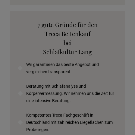
Katalog anfordern
7 gute Gründe für den
Stoffkollektion anfordern
Treca Bettenkauf
Telefonische Beratung anfordern
bei
Angebot anfordern
Schlafkultur Lang
Beratungstermin vereinbaren
Wir garantieren das beste Angebot und
Probeschlafen im Hotel
vergleichen transparent.
Beratung mit Schlafanalyse und
Körpervermessung. Wir nehmen uns die Zeit für
eine intensive Beratung.
Kompetentes Treca Fachgeschäft in
Deutschland mit zahlreichen Liegeflächen zum
Probeliegen.