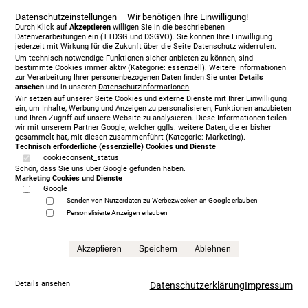
Datenschutzeinstellungen – Wir benötigen Ihre Einwilligung!
Durch Klick auf
Akzeptieren
willigen Sie in die beschriebenen
Datenverarbeitungen ein (TTDSG und DSGVO). Sie können Ihre Einwilligung
jederzeit mit Wirkung für die Zukunft über die Seite Datenschutz widerrufen.
Um technisch-notwendige Funktionen sicher anbieten zu können, sind
bestimmte Cookies immer aktiv (Kategorie: essenziell). Weitere Informationen
zur Verarbeitung Ihrer personenbezogenen Daten finden Sie unter
Details
ansehen
und in unseren
Datenschutzinformationen
.
Wir setzen auf unserer Seite Cookies und externe Dienste mit Ihrer Einwilligung
ein, um Inhalte, Werbung und Anzeigen zu personalisieren, Funktionen anzubieten
und Ihren Zugriff auf unsere Website zu analysieren. Diese Informationen teilen
wir mit unserem Partner Google, welcher ggfls. weitere Daten, die er bisher
gesammelt hat, mit diesen zusammenführt (Kategorie: Marketing).
Technisch erforderliche (essenzielle) Cookies und Dienste
cookieconsent_status
Schön, dass Sie uns über Google gefunden haben.
Marketing Cookies und Dienste
Google
Senden von Nutzerdaten zu Werbezwecken an Google erlauben
Personalisierte Anzeigen erlauben
Treca Paris Oreiller, 200 x 200 cm, mit Matratze/n,
grey
Akzeptieren
Speichern
Ablehnen
5.999,00 €
statt
13.865,00 €
Anfrage
Details ansehen
Datenschutzerklärung
Impressum