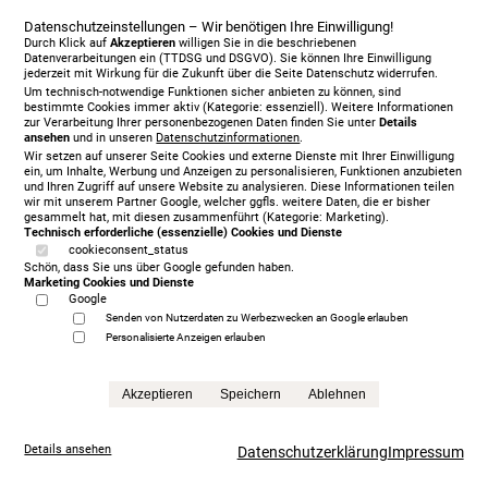
Datenschutzeinstellungen – Wir benötigen Ihre Einwilligung!
Durch Klick auf
Akzeptieren
willigen Sie in die beschriebenen
Datenverarbeitungen ein (TTDSG und DSGVO). Sie können Ihre Einwilligung
jederzeit mit Wirkung für die Zukunft über die Seite Datenschutz widerrufen.
Um technisch-notwendige Funktionen sicher anbieten zu können, sind
bestimmte Cookies immer aktiv (Kategorie: essenziell). Weitere Informationen
zur Verarbeitung Ihrer personenbezogenen Daten finden Sie unter
Details
ansehen
und in unseren
Datenschutzinformationen
.
Wir setzen auf unserer Seite Cookies und externe Dienste mit Ihrer Einwilligung
ein, um Inhalte, Werbung und Anzeigen zu personalisieren, Funktionen anzubieten
und Ihren Zugriff auf unsere Website zu analysieren. Diese Informationen teilen
wir mit unserem Partner Google, welcher ggfls. weitere Daten, die er bisher
gesammelt hat, mit diesen zusammenführt (Kategorie: Marketing).
Technisch erforderliche (essenzielle) Cookies und Dienste
Treca Paris Oreiller, 200 x 200 cm, mit Matratze/n,
cookieconsent_status
Schön, dass Sie uns über Google gefunden haben.
grey
Marketing Cookies und Dienste
5.999,00 €
Google
statt
13.865,00 €
Senden von Nutzerdaten zu Werbezwecken an Google erlauben
Anfrage
Personalisierte Anzeigen erlauben
Akzeptieren
Speichern
Ablehnen
Details ansehen
Datenschutzerklärung
Impressum