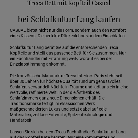
Treca Bett mit Kopfteil Casual
bei Schlafkultur Lang kaufen
CASUAL bietet nicht nur die Form, sondern auch den Komfort
eines Kissens. Die perfekte Rückenlehne vor dem Einschlafen.
Schlafkultur Lang berät Sie auf die entsprechenden Treca
Kopfteile und stellt das passende Bett für Sie zusammen. Nur
ein Fachhändler mit Erfahrung weiß, worauf es bei der
Einzelabstimmung ankommt.
Die französische Manufaktur Treca Interiors Paris steht seit
über 80 Jahren für höchste Qualität rund um genussvolles
Schlafen, verwandelt Nächte in Träume und lädt uns ein in eine
wertvolle, raffinierte Welt, in der die Ästhetik des
Schlafzimmers ganz neue Dimensionen erhält. Die
Traditionsmarke fertigt im elsässischen Werk
maßgeschneiderten Luxus und setzt dabei auf edle
Materialien, zeitlose Entwürfe, Spitzentechnologie und
Handarbeit.
Lassen Sie sich bei dem Treca Fachhändler Schlafkultur Lang
auf das Kopfteil Kate beraten. Nur eine kompetente und