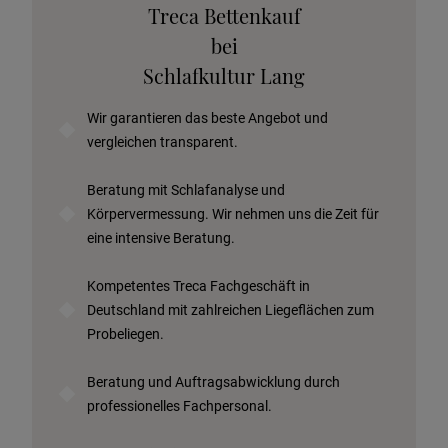
Stoffkollektion anfordern
Treca Bettenkauf
Telefonische Beratung anfordern
bei
Angebot anfordern
Schlafkultur Lang
Beratungstermin vereinbaren
Wir garantieren das beste Angebot und
Probeschlafen im Hotel
vergleichen transparent.
Beratung mit Schlafanalyse und
Körpervermessung. Wir nehmen uns die Zeit für
eine intensive Beratung.
Kompetentes Treca Fachgeschäft in
Deutschland mit zahlreichen
Liegeflächen zum
Probeliegen.
Beratung und Auftragsabwicklung durch
professionelles Fachpersonal.