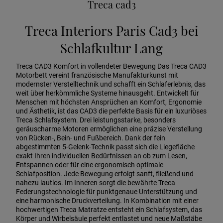
Treca cad3
Treca Interiors Paris Cad3 bei
Schlafkultur Lang
Treca CAD3 Komfort in vollendeter Bewegung Das Treca CAD3
Motorbett vereint französische Manufakturkunst mit
modernster Verstelltechnik und schafft ein Schlaferlebnis, das
weit über herkömmliche Systeme hinausgeht. Entwickelt für
Menschen mit höchsten Ansprüchen an Komfort, Ergonomie
und Ästhetik, ist das CAD3 die perfekte Basis für ein luxuriöses
Treca Schlafsystem. Drei leistungsstarke, besonders
geräuscharme Motoren ermöglichen eine präzise Verstellung
von Rücken-, Bein- und Fußbereich. Dank der fein
abgestimmten 5-Gelenk-Technik passt sich die Liegefläche
exakt Ihren individuellen Bedürfnissen an ob zum Lesen,
Entspannen oder für eine ergonomisch optimale
Schlafposition. Jede Bewegung erfolgt sanft, fließend und
nahezu lautlos. Im Inneren sorgt die bewährte Treca
Federungstechnologie für punktgenaue Unterstützung und
eine harmonische Druckverteilung. In Kombination mit einer
hochwertigen Treca Matratze entsteht ein Schlafsystem, das
Körper und Wirbelsäule perfekt entlastet und neue Maßstäbe