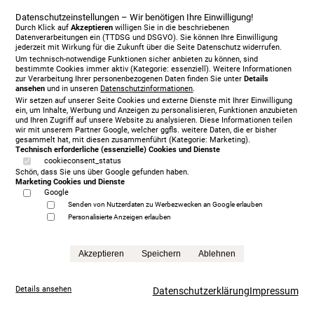
Datenschutzeinstellungen – Wir benötigen Ihre Einwilligung!
Durch Klick auf
Akzeptieren
willigen Sie in die beschriebenen
Datenverarbeitungen ein (TTDSG und DSGVO). Sie können Ihre Einwilligung
Treca Paris Fusion, 200 x 200 cm, mit Matratze/n
jederzeit mit Wirkung für die Zukunft über die Seite Datenschutz widerrufen.
Um technisch-notwendige Funktionen sicher anbieten zu können, sind
5.999,00 €
bestimmte Cookies immer aktiv (Kategorie: essenziell). Weitere Informationen
statt
6.395,00 €
zur Verarbeitung Ihrer personenbezogenen Daten finden Sie unter
Details
ansehen
und in unseren
Datenschutzinformationen
.
Anfrage
Wir setzen auf unserer Seite Cookies und externe Dienste mit Ihrer Einwilligung
ein, um Inhalte, Werbung und Anzeigen zu personalisieren, Funktionen anzubieten
und Ihren Zugriff auf unsere Website zu analysieren. Diese Informationen teilen
wir mit unserem Partner Google, welcher ggfls. weitere Daten, die er bisher
gesammelt hat, mit diesen zusammenführt (Kategorie: Marketing).
Technisch erforderliche (essenzielle) Cookies und Dienste
cookieconsent_status
Schön, dass Sie uns über Google gefunden haben.
Marketing Cookies und Dienste
Google
Senden von Nutzerdaten zu Werbezwecken an Google erlauben
Personalisierte Anzeigen erlauben
Akzeptieren
Speichern
Ablehnen
Details ansehen
Datenschutzerklärung
Impressum