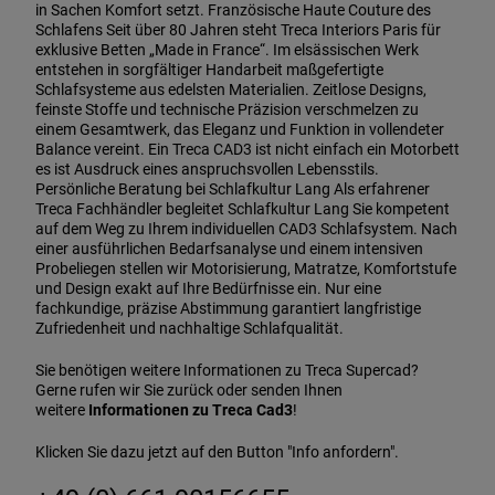
in Sachen Komfort setzt. Französische Haute Couture des
Schlafens Seit über 80 Jahren steht Treca Interiors Paris für
exklusive Betten „Made in France“. Im elsässischen Werk
entstehen in sorgfältiger Handarbeit maßgefertigte
Schlafsysteme aus edelsten Materialien. Zeitlose Designs,
feinste Stoffe und technische Präzision verschmelzen zu
einem Gesamtwerk, das Eleganz und Funktion in vollendeter
Balance vereint. Ein Treca CAD3 ist nicht einfach ein Motorbett
es ist Ausdruck eines anspruchsvollen Lebensstils.
Persönliche Beratung bei Schlafkultur Lang Als erfahrener
Treca Fachhändler begleitet Schlafkultur Lang Sie kompetent
auf dem Weg zu Ihrem individuellen CAD3 Schlafsystem. Nach
einer ausführlichen Bedarfsanalyse und einem intensiven
Probeliegen stellen wir Motorisierung, Matratze, Komfortstufe
und Design exakt auf Ihre Bedürfnisse ein. Nur eine
fachkundige, präzise Abstimmung garantiert langfristige
Zufriedenheit und nachhaltige Schlafqualität.
Sie benötigen weitere Informationen zu Treca Supercad?
Gerne rufen wir Sie zurück oder senden Ihnen
weitere
Informationen zu Treca Cad3
!
Klicken Sie dazu jetzt auf den Button "Info anfordern".