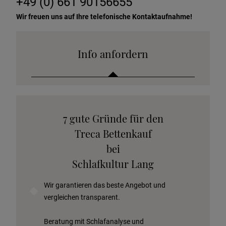
+49 (0) 661 90156655
Wir freuen uns auf Ihre telefonische Kontaktaufnahme!
Info anfordern
Katalog anfordern
7 gute Gründe für den
Stoffkollektion anfordern
Treca Bettenkauf
Telefonische Beratung anfordern
bei
Angebot anfordern
Schlafkultur Lang
Beratungstermin vereinbaren
Wir garantieren das beste Angebot und
Probeschlafen im Hotel
vergleichen transparent.
Beratung mit Schlafanalyse und