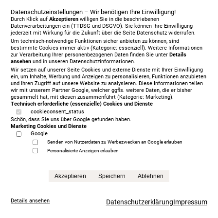
Datenschutzeinstellungen – Wir benötigen Ihre Einwilligung!
Durch Klick auf
Akzeptieren
willigen Sie in die beschriebenen
Datenverarbeitungen ein (TTDSG und DSGVO). Sie können Ihre Einwilligung
jederzeit mit Wirkung für die Zukunft über die Seite Datenschutz widerrufen.
Um technisch-notwendige Funktionen sicher anbieten zu können, sind
bestimmte Cookies immer aktiv (Kategorie: essenziell). Weitere Informationen
zur Verarbeitung Ihrer personenbezogenen Daten finden Sie unter
Details
ansehen
und in unseren
Datenschutzinformationen
.
Wir setzen auf unserer Seite Cookies und externe Dienste mit Ihrer Einwilligung
ein, um Inhalte, Werbung und Anzeigen zu personalisieren, Funktionen anzubieten
und Ihren Zugriff auf unsere Website zu analysieren. Diese Informationen teilen
wir mit unserem Partner Google, welcher ggfls. weitere Daten, die er bisher
gesammelt hat, mit diesen zusammenführt (Kategorie: Marketing).
Technisch erforderliche (essenzielle) Cookies und Dienste
cookieconsent_status
Treca Paris Oreiller, 200 x 200 cm, mit Matratze/n,
Schön, dass Sie uns über Google gefunden haben.
grey
Marketing Cookies und Dienste
5.999,00 €
Google
statt
13.865,00 €
Senden von Nutzerdaten zu Werbezwecken an Google erlauben
Personalisierte Anzeigen erlauben
Anfrage
Akzeptieren
Speichern
Ablehnen
Details ansehen
Datenschutzerklärung
Impressum