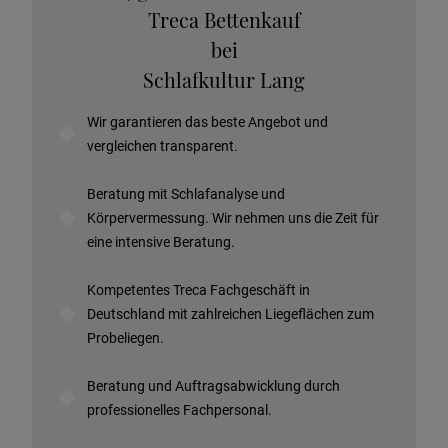
Stoffkollektion anfordern
Treca Bettenkauf
Telefonische Beratung anfordern
bei
Angebot anfordern
Schlafkultur Lang
Beratungstermin vereinbaren
Wir garantieren das beste Angebot und
Probeschlafen im Hotel
vergleichen transparent.
Beratung mit Schlafanalyse und
Körpervermessung. Wir nehmen uns die Zeit für
eine intensive Beratung.
Kompetentes Treca Fachgeschäft in
Deutschland mit zahlreichen Liegeflächen zum
Probeliegen.
Beratung und Auftragsabwicklung durch
professionelles Fachpersonal.