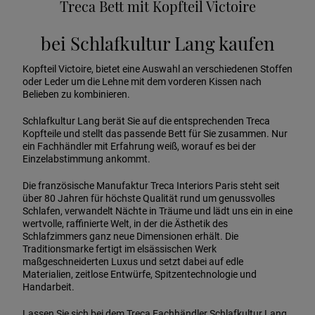
Treca Bett mit Kopfteil Victoire
bei Schlafkultur Lang kaufen
Kopfteil Victoire, bietet eine Auswahl an verschiedenen Stoffen
oder Leder um die Lehne mit dem vorderen Kissen nach
Belieben zu kombinieren.
Schlafkultur Lang berät Sie auf die entsprechenden Treca
Kopfteile und stellt das passende Bett für Sie zusammen. Nur
ein Fachhändler mit Erfahrung weiß, worauf es bei der
Einzelabstimmung ankommt.
Die französische Manufaktur Treca Interiors Paris steht seit
über 80 Jahren für höchste Qualität rund um genussvolles
Schlafen, verwandelt Nächte in Träume und lädt uns ein in eine
wertvolle, raffinierte Welt, in der die Ästhetik des
Schlafzimmers ganz neue Dimensionen erhält. Die
Traditionsmarke fertigt im elsässischen Werk
maßgeschneiderten Luxus und setzt dabei auf edle
Materialien, zeitlose Entwürfe, Spitzentechnologie und
Handarbeit.
Lassen Sie sich bei dem Treca Fachhändler Schlafkultur Lang