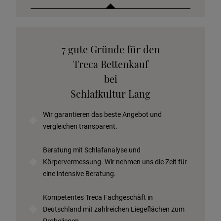
Katalog anfordern
7 gute Gründe für den
Stoffkollektion anfordern
Treca Bettenkauf
Telefonische Beratung anfordern
bei
Angebot anfordern
Schlafkultur Lang
Beratungstermin vereinbaren
Wir garantieren das beste Angebot und
Probeschlafen im Hotel
vergleichen transparent.
Beratung mit Schlafanalyse und
Körpervermessung. Wir nehmen uns die Zeit für
eine intensive Beratung.
Kompetentes Treca Fachgeschäft in
Deutschland mit zahlreichen Liegeflächen zum