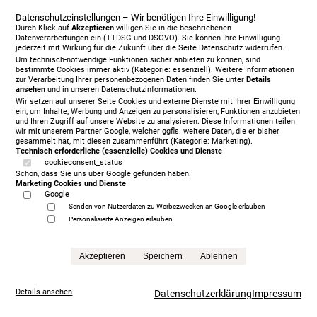
Datenschutzeinstellungen – Wir benötigen Ihre Einwilligung!
Durch Klick auf
Akzeptieren
willigen Sie in die beschriebenen
Datenverarbeitungen ein (TTDSG und DSGVO). Sie können Ihre Einwilligung
jederzeit mit Wirkung für die Zukunft über die Seite Datenschutz widerrufen.
Um technisch-notwendige Funktionen sicher anbieten zu können, sind
bestimmte Cookies immer aktiv (Kategorie: essenziell). Weitere Informationen
zur Verarbeitung Ihrer personenbezogenen Daten finden Sie unter
Details
ansehen
und in unseren
Datenschutzinformationen
.
Wir setzen auf unserer Seite Cookies und externe Dienste mit Ihrer Einwilligung
ein, um Inhalte, Werbung und Anzeigen zu personalisieren, Funktionen anzubieten
und Ihren Zugriff auf unsere Website zu analysieren. Diese Informationen teilen
wir mit unserem Partner Google, welcher ggfls. weitere Daten, die er bisher
gesammelt hat, mit diesen zusammenführt (Kategorie: Marketing).
Technisch erforderliche (essenzielle) Cookies und Dienste
cookieconsent_status
Schön, dass Sie uns über Google gefunden haben.
Marketing Cookies und Dienste
Google
Senden von Nutzerdaten zu Werbezwecken an Google erlauben
Personalisierte Anzeigen erlauben
Treca Paris Oreiller, 200 x 200 cm, mit Matratze/n,
grey
Akzeptieren
Speichern
Ablehnen
5.999,00 €
statt
13.865,00 €
Details ansehen
Datenschutzerklärung
Impressum
Anfrage