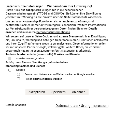
Datenschutzeinstellungen – Wir benötigen Ihre Einwilligung!
Durch Klick auf
Akzeptieren
willigen Sie in die beschriebenen
Datenverarbeitungen ein (TTDSG und DSGVO). Sie können Ihre Einwilligung
jederzeit mit Wirkung für die Zukunft über die Seite Datenschutz widerrufen.
Um technisch-notwendige Funktionen sicher anbieten zu können, sind
bestimmte Cookies immer aktiv (Kategorie: essenziell). Weitere Informationen
zur Verarbeitung Ihrer personenbezogenen Daten finden Sie unter
Details
ansehen
und in unseren
Datenschutzinformationen
.
Wir setzen auf unserer Seite Cookies und externe Dienste mit Ihrer Einwilligung
ein, um Inhalte, Werbung und Anzeigen zu personalisieren, Funktionen anzubieten
und Ihren Zugriff auf unsere Website zu analysieren. Diese Informationen teilen
wir mit unserem Partner Google, welcher ggfls. weitere Daten, die er bisher
gesammelt hat, mit diesen zusammenführt (Kategorie: Marketing).
Technisch erforderliche (essenzielle) Cookies und Dienste
cookieconsent_status
Treca Paris Oreiller, 200 x 200 cm, mit Matratze/n,
Schön, dass Sie uns über Google gefunden haben.
Marketing Cookies und Dienste
grey
Google
5.999,00 €
Senden von Nutzerdaten zu Werbezwecken an Google erlauben
statt
13.865,00 €
Personalisierte Anzeigen erlauben
Anfrage
Akzeptieren
Speichern
Ablehnen
Details ansehen
Datenschutzerklärung
Impressum