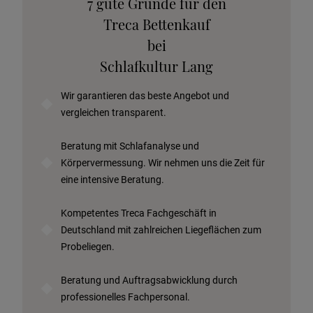
7 gute Gründe für den
Stoffkollektion anfordern
Treca Bettenkauf
Telefonische Beratung anfordern
bei
Angebot anfordern
Schlafkultur Lang
Beratungstermin vereinbaren
Wir garantieren das beste Angebot und
Probeschlafen im Hotel
vergleichen transparent.
Beratung mit Schlafanalyse und
Körpervermessung. Wir nehmen uns die Zeit für
eine intensive Beratung.
Kompetentes Treca Fachgeschäft in
Deutschland mit zahlreichen Liegeflächen zum
Probeliegen.
Beratung und Auftragsabwicklung durch
professionelles Fachpersonal.