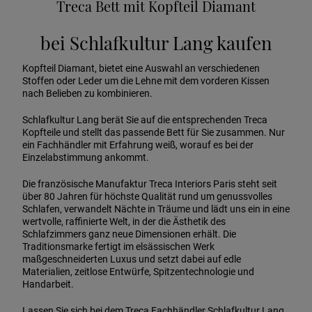
Treca Bett mit Kopfteil Diamant
bei Schlafkultur Lang kaufen
Kopfteil Diamant, bietet eine Auswahl an verschiedenen
Stoffen oder Leder um die Lehne mit dem vorderen Kissen
nach Belieben zu kombinieren.
Schlafkultur Lang berät Sie auf die entsprechenden Treca
Kopfteile und stellt das passende Bett für Sie zusammen. Nur
ein Fachhändler mit Erfahrung weiß, worauf es bei der
Einzelabstimmung ankommt.
Die französische Manufaktur Treca Interiors Paris steht seit
über 80 Jahren für höchste Qualität rund um genussvolles
Schlafen, verwandelt Nächte in Träume und lädt uns ein in eine
wertvolle, raffinierte Welt, in der die Ästhetik des
Schlafzimmers ganz neue Dimensionen erhält. Die
Traditionsmarke fertigt im elsässischen Werk
maßgeschneiderten Luxus und setzt dabei auf edle
Materialien, zeitlose Entwürfe, Spitzentechnologie und
Handarbeit.
Lassen Sie sich bei dem Treca Fachhändler Schlafkultur Lang