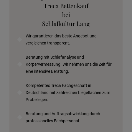
Stoffkollektion anfordern
Treca Bettenkauf
Telefonische Beratung anfordern
bei
Angebot anfordern
Schlafkultur Lang
Beratungstermin vereinbaren
Wir garantieren das beste Angebot und
Probeschlafen im Hotel
vergleichen transparent.
Beratung mit Schlafanalyse und
Körpervermessung. Wir nehmen uns die Zeit für
eine intensive Beratung.
Kompetentes Treca Fachgeschäft in
Deutschland mit zahlreichen Liegeflächen zum
Probeliegen.
Beratung und Auftragsabwicklung durch
professionelles Fachpersonal.