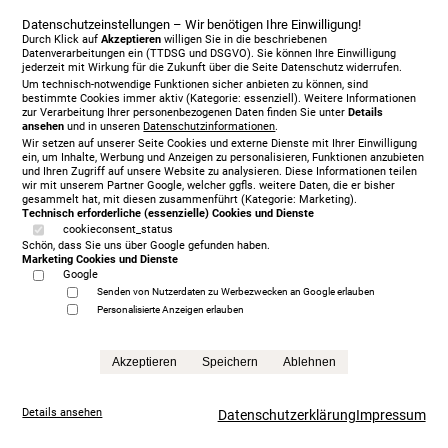
Datenschutzeinstellungen – Wir benötigen Ihre Einwilligung!
Durch Klick auf
Akzeptieren
willigen Sie in die beschriebenen
Datenverarbeitungen ein (TTDSG und DSGVO). Sie können Ihre Einwilligung
jederzeit mit Wirkung für die Zukunft über die Seite Datenschutz widerrufen.
Um technisch-notwendige Funktionen sicher anbieten zu können, sind
bestimmte Cookies immer aktiv (Kategorie: essenziell). Weitere Informationen
zur Verarbeitung Ihrer personenbezogenen Daten finden Sie unter
Details
ansehen
und in unseren
Datenschutzinformationen
.
Wir setzen auf unserer Seite Cookies und externe Dienste mit Ihrer Einwilligung
ein, um Inhalte, Werbung und Anzeigen zu personalisieren, Funktionen anzubieten
und Ihren Zugriff auf unsere Website zu analysieren. Diese Informationen teilen
wir mit unserem Partner Google, welcher ggfls. weitere Daten, die er bisher
gesammelt hat, mit diesen zusammenführt (Kategorie: Marketing).
Technisch erforderliche (essenzielle) Cookies und Dienste
cookieconsent_status
Treca Paris Oreiller, 200 x 200 cm, mit Matratze/n,
Schön, dass Sie uns über Google gefunden haben.
grey
Marketing Cookies und Dienste
5.999,00 €
Google
statt
13.865,00 €
Senden von Nutzerdaten zu Werbezwecken an Google erlauben
Personalisierte Anzeigen erlauben
Anfrage
Akzeptieren
Speichern
Ablehnen
Details ansehen
Datenschutzerklärung
Impressum