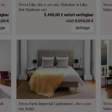
e/n
Treca Like 180 x 210 cm, Matratze/n Like,
Treca
Hot Madison 097
Matr
ügbar
5.490,00 € sofort verfügbar
,00 €
statt
8.093,00 €
age
Anfrage
mit
Treca Paris Imperial Capitonneé, 180 x 200
Treca
cm, beige
Matr