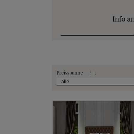
Info a
Katalog
Preisspanne
↑
↓
Stoffkollek
Telefonische B
Angebot