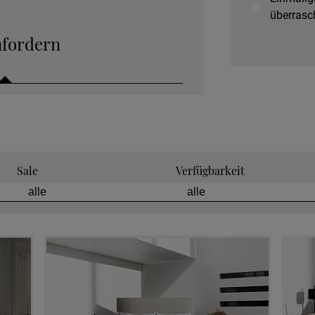
überrasc
nfordern
 anfordern
Sale
Verfügbarkeit
tion anfordern
eratung anfordern
 anfordern