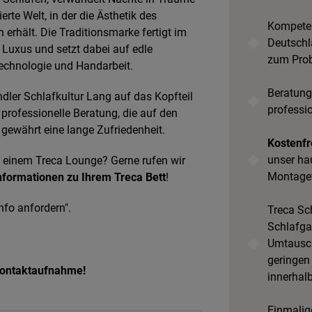
ierte Welt, in der die Ästhetik des
Kompeten
rhält. Die Traditionsmarke fertigt im
Deutschl
Luxus und setzt dabei auf edle
zum Prob
ntechnologie und Handarbeit.
Beratung
dler Schlafkultur Lang auf das Kopfteil
professi
professionelle Beratung, die auf den
 gewährt eine lange Zufriedenheit.
Kostenfr
unser ha
u einem Treca Lounge? Gerne rufen wir
Montage
nformationen zu Ihrem Treca Bett
!
nfo anfordern".
Treca Sch
Schlafgar
Umtausch
geringen
 Kontaktaufnahme!
innerhal
Einmalige