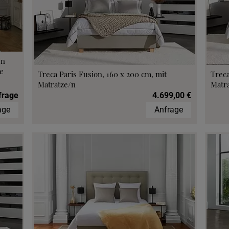
min vereinbaren
fen im Hotel
/n
e
Treca Paris Fusion, 160 x 200 cm, mit
Treca
Matratze/n
Matr
frage
4.699,00 €
age
Anfrage