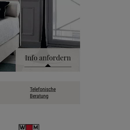
Info anfordern
talog anfordern
Telefonische
Beratung
kollektion anfordern
fonische Beratung