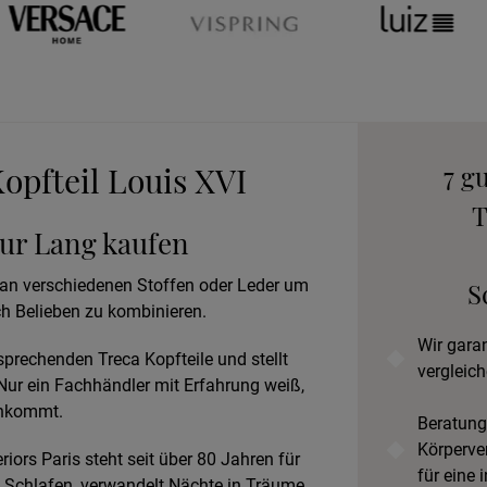
Wohnen
An
B
Kopfteil Louis XVI
7 g
T
tur Lang kaufen
Prob
l an verschiedenen Stoffen oder Leder um
S
h Belieben zu kombinieren.
Wir gara
sprechenden Treca Kopfteile und stellt
vergleich
ur ein Fachhändler mit Erfahrung weiß,
ankommt.
Beratung
Körperve
iors Paris steht seit über 80 Jahren für
für eine 
 Schlafen, verwandelt Nächte in Träume