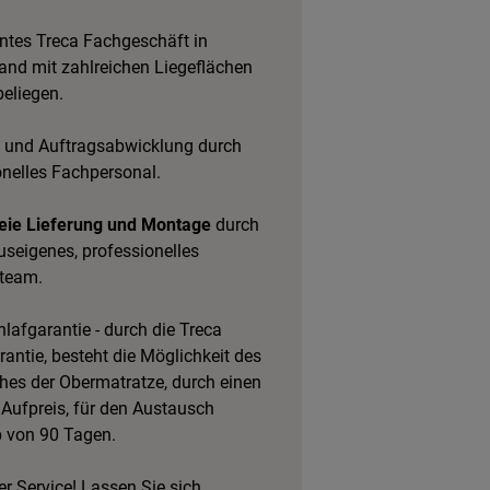
tes Treca Fachgeschäft in
and mit zahlreichen Liegeflächen
eliegen.
 und Auftragsabwicklung durch
onelles Fachpersonal.
eie Lieferung und Montage
durch
useigenes, professionelles
team.
lafgarantie - durch die Treca
antie, besteht die Möglichkeit des
es der Obermatratze, durch einen
 Aufpreis, für den Austausch
b von 90 Tagen.
r Service! Lassen Sie sich