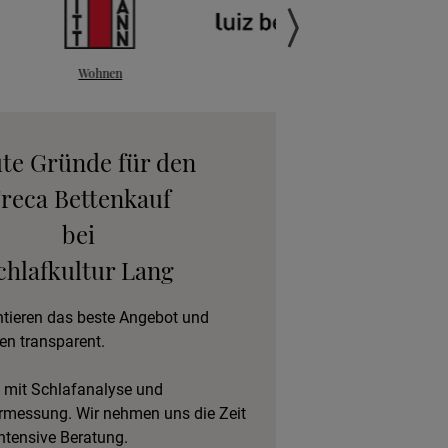
anfordern
gebot anfordern
eratungstermin
ute Gründe für den
vereinbaren
reca Bettenkauf
bei
eschlafen im Hotel
chlafkultur Lang
ntieren das beste Angebot und
en transparent.
 mit Schlafanalyse und
rmessung. Wir nehmen uns die Zeit
intensive Beratung.