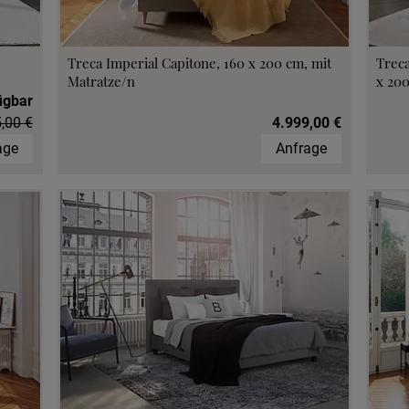
Treca Imperial Capitone, 160 x 200 cm, mit
Treca
Matratze/n
x 20
ügbar
,00 €
4.999,00 €
age
Anfrage