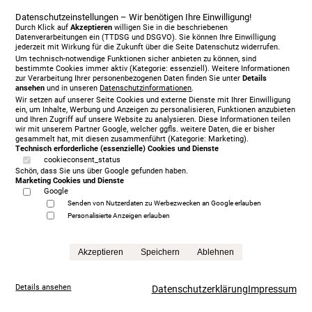
Treca Paris Fusion, 200 x 200 cm, mit Matratze/n
Datenschutzeinstellungen – Wir benötigen Ihre Einwilligung!
Durch Klick auf
Akzeptieren
willigen Sie in die beschriebenen
5.999,00 €
Datenverarbeitungen ein (TTDSG und DSGVO). Sie können Ihre Einwilligung
statt
6.395,00 €
jederzeit mit Wirkung für die Zukunft über die Seite Datenschutz widerrufen.
Anfrage
Um technisch-notwendige Funktionen sicher anbieten zu können, sind
bestimmte Cookies immer aktiv (Kategorie: essenziell). Weitere Informationen
zur Verarbeitung Ihrer personenbezogenen Daten finden Sie unter
Details
ansehen
und in unseren
Datenschutzinformationen
.
Wir setzen auf unserer Seite Cookies und externe Dienste mit Ihrer Einwilligung
ein, um Inhalte, Werbung und Anzeigen zu personalisieren, Funktionen anzubieten
und Ihren Zugriff auf unsere Website zu analysieren. Diese Informationen teilen
wir mit unserem Partner Google, welcher ggfls. weitere Daten, die er bisher
gesammelt hat, mit diesen zusammenführt (Kategorie: Marketing).
Technisch erforderliche (essenzielle) Cookies und Dienste
cookieconsent_status
Schön, dass Sie uns über Google gefunden haben.
Marketing Cookies und Dienste
Google
Senden von Nutzerdaten zu Werbezwecken an Google erlauben
Personalisierte Anzeigen erlauben
Akzeptieren
Speichern
Ablehnen
Details ansehen
Datenschutzerklärung
Impressum
Treca Paris Oreiller, 200 x 200 cm, mit Matratze/n,