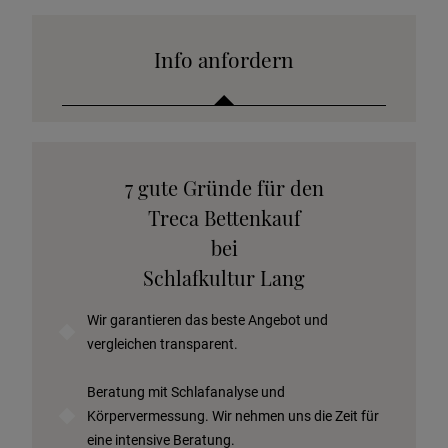
Info anfordern
Katalog anfordern
7 gute Gründe für den
Stoffkollektion anfordern
Treca Bettenkauf
Telefonische Beratung anfordern
bei
Angebot anfordern
Schlafkultur Lang
Beratungstermin vereinbaren
Wir garantieren das beste Angebot und
Probeschlafen im Hotel
vergleichen transparent.
Beratung mit Schlafanalyse und
Körpervermessung. Wir nehmen uns die Zeit für
eine intensive Beratung.