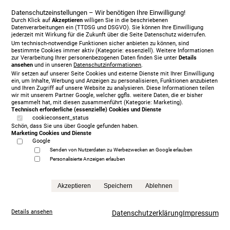
Datenschutzeinstellungen – Wir benötigen Ihre Einwilligung!
Durch Klick auf
Akzeptieren
willigen Sie in die beschriebenen
Datenverarbeitungen ein (TTDSG und DSGVO). Sie können Ihre Einwilligung
jederzeit mit Wirkung für die Zukunft über die Seite Datenschutz widerrufen.
Um technisch-notwendige Funktionen sicher anbieten zu können, sind
bestimmte Cookies immer aktiv (Kategorie: essenziell). Weitere Informationen
zur Verarbeitung Ihrer personenbezogenen Daten finden Sie unter
Details
ansehen
und in unseren
Datenschutzinformationen
.
Wir setzen auf unserer Seite Cookies und externe Dienste mit Ihrer Einwilligung
ein, um Inhalte, Werbung und Anzeigen zu personalisieren, Funktionen anzubieten
und Ihren Zugriff auf unsere Website zu analysieren. Diese Informationen teilen
wir mit unserem Partner Google, welcher ggfls. weitere Daten, die er bisher
gesammelt hat, mit diesen zusammenführt (Kategorie: Marketing).
Technisch erforderliche (essenzielle) Cookies und Dienste
cookieconsent_status
Schön, dass Sie uns über Google gefunden haben.
Marketing Cookies und Dienste
Google
Senden von Nutzerdaten zu Werbezwecken an Google erlauben
Personalisierte Anzeigen erlauben
Treca Paris Oreiller, 200 x 200 cm, mit Matratze/n,
grey
Akzeptieren
Speichern
Ablehnen
5.999,00 €
statt
13.865,00 €
Details ansehen
Datenschutzerklärung
Impressum
Anfrage