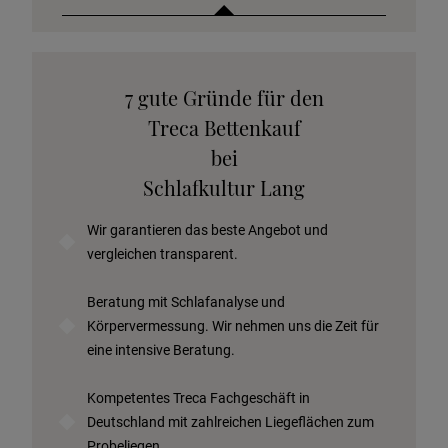
Katalog anfordern
7 gute Gründe für den
Stoffkollektion anfordern
Treca Bettenkauf
Telefonische Beratung anfordern
bei
Angebot anfordern
Schlafkultur Lang
Beratungstermin vereinbaren
Wir garantieren das beste Angebot und
Probeschlafen im Hotel
vergleichen transparent.
Beratung mit Schlafanalyse und
Körpervermessung. Wir nehmen uns die Zeit für
eine intensive Beratung.
Kompetentes Treca Fachgeschäft in
Deutschland mit zahlreichen Liegeflächen zum
Probeliegen.