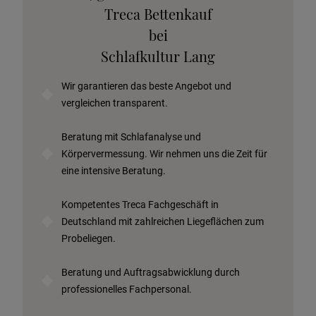
Stoffkollektion anfordern
Treca Bettenkauf
Telefonische Beratung anfordern
bei
Angebot anfordern
Schlafkultur Lang
Beratungstermin vereinbaren
Wir garantieren das beste Angebot und
Probeschlafen im Hotel
vergleichen transparent.
Beratung mit Schlafanalyse und
Körpervermessung. Wir nehmen uns die Zeit für
eine intensive Beratung.
Kompetentes Treca Fachgeschäft in
Deutschland mit zahlreichen Liegeflächen zum
Probeliegen.
Beratung und Auftragsabwicklung durch
professionelles Fachpersonal.