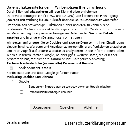
Datenschutzeinstellungen – Wir benötigen Ihre Einwilligung!
Durch Klick auf
Akzeptieren
willigen Sie in die beschriebenen
Datenverarbeitungen ein (TTDSG und DSGVO). Sie können Ihre Einwilligung
jederzeit mit Wirkung für die Zukunft über die Seite Datenschutz widerrufen.
Um technisch-notwendige Funktionen sicher anbieten zu können, sind
bestimmte Cookies immer aktiv (Kategorie: essenziell). Weitere Informationen
zur Verarbeitung Ihrer personenbezogenen Daten finden Sie unter
Details
ansehen
und in unseren
Datenschutzinformationen
.
Wir setzen auf unserer Seite Cookies und externe Dienste mit Ihrer Einwilligung
ein, um Inhalte, Werbung und Anzeigen zu personalisieren, Funktionen anzubieten
und Ihren Zugriff auf unsere Website zu analysieren. Diese Informationen teilen
wir mit unserem Partner Google, welcher ggfls. weitere Daten, die er bisher
gesammelt hat, mit diesen zusammenführt (Kategorie: Marketing).
Technisch erforderliche (essenzielle) Cookies und Dienste
cookieconsent_status
Treca Paris Oreiller, 200 x 200 cm, mit Matratze/n,
Schön, dass Sie uns über Google gefunden haben.
grey
Marketing Cookies und Dienste
5.999,00 €
Google
statt
13.865,00 €
Senden von Nutzerdaten zu Werbezwecken an Google erlauben
Personalisierte Anzeigen erlauben
Anfrage
Akzeptieren
Speichern
Ablehnen
Details ansehen
Datenschutzerklärung
Impressum