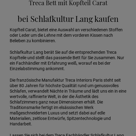
Treca Bett mit Kopfteil Carat
bei Schlafkultur Lang kaufen
Kopfteil Carat, bietet eine Auswahl an verschiedenen Stoffen
oder Leder um die Lehne mit dem vorderen Kissen nach
Belieben zu kombinieren.
Schlafkultur Lang berät Sie auf die entsprechenden Treca
Kopfteile und stellt das passende Bett für Sie zusammen. Nur
ein Fachhändler mit Erfahrung weiß, worauf es bei der
Einzelabstimmung ankommt.
Die französische Manufaktur Treca Interiors Paris steht seit
über 80 Jahren für höchste Qualität rund um genussvolles
Schlafen, verwandelt Nächte in Träume und lädt uns ein in eine
wertvolle, raffinierte Welt, in der die Ästhetik des
Schlafzimmers ganz neue Dimensionen erhält. Die
Traditionsmarke fertigt im elsässischen Werk
maßgeschneiderten Luxus und setzt dabei auf edle
Materialien, zeitlose Entwürfe, Spitzentechnologie und
Handarbeit.
Lassen Sie sich bei dem Treca Fachhändler Schlafkultur Lang