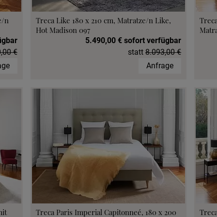
e/n
Treca Like 180 x 210 cm, Matratze/n Like,
Treca
Hot Madison 097
Matr
ügbar
5.490,00 € sofort verfügbar
,00 €
statt
8.093,00 €
age
Anfrage
mit
Treca Paris Imperial Capitonneé, 180 x 200
Treca