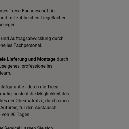
tes Treca Fachgeschäft in
and mit zahlreichen Liegeflächen
eliegen.
 und Auftragsabwicklung durch
onelles Fachpersonal.
eie Lieferung und Montage
durch
useigenes, professionelles
team.
lafgarantie - durch die Treca
antie, besteht die Möglichkeit des
es der Obermatratze, durch einen
 Aufpreis, für den Austausch
b von 90 Tagen.
r Service! Lassen Sie sich