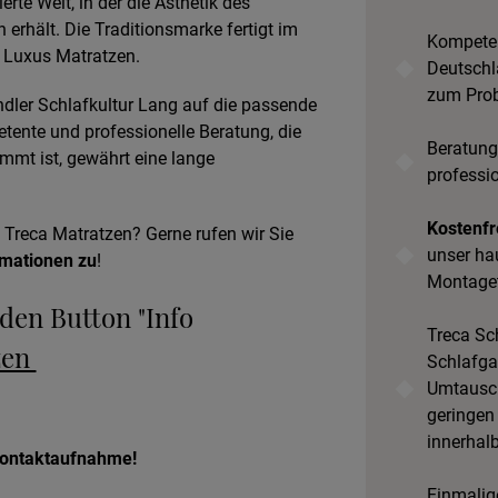
ierte Welt, in der die Ästhetik des
rhält. Die Traditionsmarke fertigt im
Kompeten
 Luxus Matratzen.
Deutschl
zum Prob
dler Schlafkultur Lang auf die passende
tente und professionelle Beratung, die
Beratung
mmt ist, gewährt eine lange
professi
Kostenfr
 Treca Matratzen? Gerne rufen wir Sie
unser ha
rmationen zu
!
Montage
 den Button "Info
Treca Sch
zen
Schlafgar
Umtausch
geringen
innerhal
 Kontaktaufnahme!
Einmalige