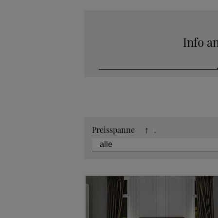
Info a
Katalog
Preisspanne
↑
↓
Stoffkollek
Telefonische B
Angebot