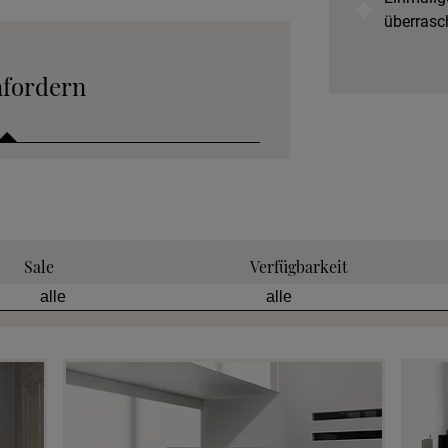
überrasc
nfordern
 anfordern
Sale
Verfügbarkeit
tion anfordern
eratung anfordern
 anfordern