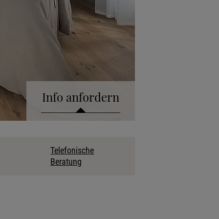
Info anfordern
talog anfordern
Telefonische
Beratung
kollektion anfordern
fonische Beratung