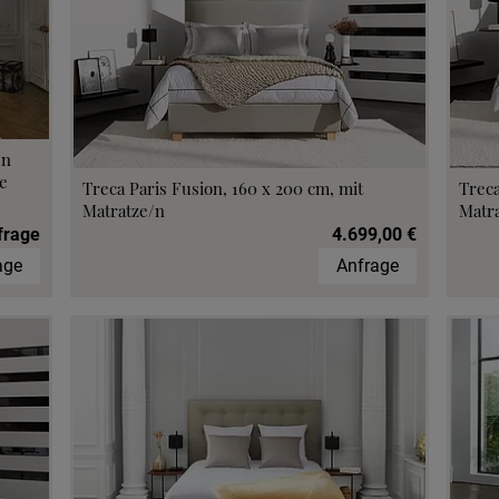
min vereinbaren
fen im Hotel
/n
e
Treca Paris Fusion, 160 x 200 cm, mit
Treca
Matratze/n
Matr
frage
4.699,00 €
age
Anfrage