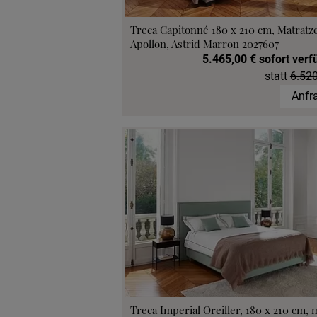
Treca Capitonné 180 x 210 cm, Matratz
Apollon, Astrid Marron 2027607
5.465,00 € sofort verf
statt
6.520
Anfr
Treca Imperial Oreiller, 180 x 210 cm, 