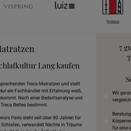
Wohnen
An
B
atratzen
7 g
T
chlafkultur Lang kaufen
Prob
S
tsprechenden Treca Matratzen und stellt
ur ein Fachhändler mit Erfahrung weiß,
Wir gara
nkommt. Nach einer Bedarfsanalyse und
vergleich
 Treca Bettes bestimmt.
Beratung
iors Paris steht seit über 80 Jahren für
Körperve
 Schlafen, verwandelt Nächte in Träume
für eine 