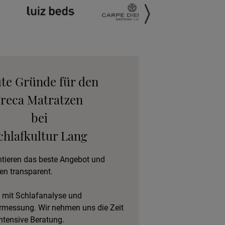
anfordern
gebot anfordern
eratungstermin
ute Gründe für den
vereinbaren
reca Matratzen
bei
eschlafen im Hotel
chlafkultur Lang
ntieren das beste Angebot und
en transparent.
 mit Schlafanalyse und
rmessung. Wir nehmen uns die Zeit
intensive Beratung.