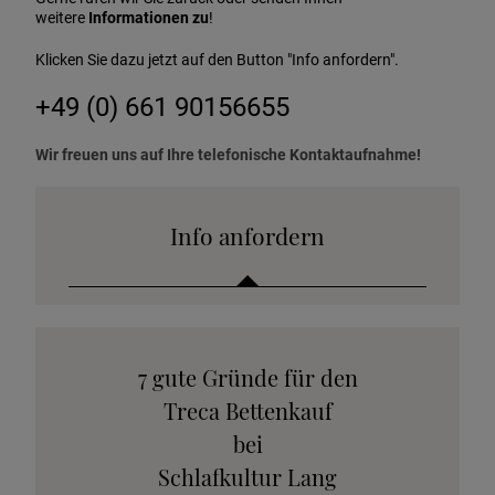
weitere
Informationen zu
!
Klicken Sie dazu jetzt auf den Button "Info anfordern".
+49 (0) 661 90156655
Wir freuen uns auf Ihre telefonische Kontaktaufnahme!
Info anfordern
Katalog anfordern
7 gute Gründe für den
Stoffkollektion anfordern
Treca Bettenkauf
Telefonische Beratung anfordern
bei
Angebot anfordern
Schlafkultur Lang