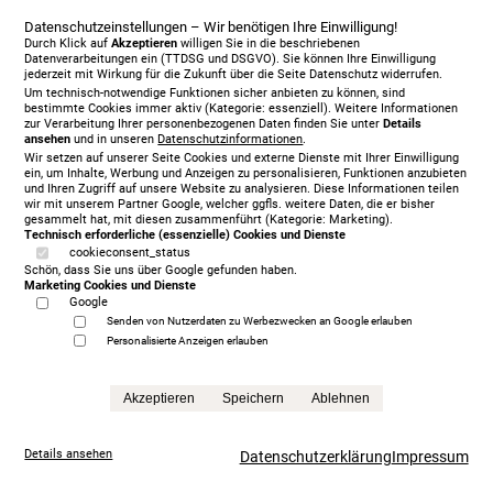
Datenschutzeinstellungen – Wir benötigen Ihre Einwilligung!
Durch Klick auf
Akzeptieren
willigen Sie in die beschriebenen
Datenverarbeitungen ein (TTDSG und DSGVO). Sie können Ihre Einwilligung
jederzeit mit Wirkung für die Zukunft über die Seite Datenschutz widerrufen.
Um technisch-notwendige Funktionen sicher anbieten zu können, sind
bestimmte Cookies immer aktiv (Kategorie: essenziell). Weitere Informationen
zur Verarbeitung Ihrer personenbezogenen Daten finden Sie unter
Details
ansehen
und in unseren
Datenschutzinformationen
.
Treca Paris Oreiller, 200 x 200 cm, mit Matratze/n,
Wir setzen auf unserer Seite Cookies und externe Dienste mit Ihrer Einwilligung
grey
ein, um Inhalte, Werbung und Anzeigen zu personalisieren, Funktionen anzubieten
und Ihren Zugriff auf unsere Website zu analysieren. Diese Informationen teilen
5.999,00 €
wir mit unserem Partner Google, welcher ggfls. weitere Daten, die er bisher
statt
13.865,00 €
gesammelt hat, mit diesen zusammenführt (Kategorie: Marketing).
Technisch erforderliche (essenzielle) Cookies und Dienste
Anfrage
cookieconsent_status
Schön, dass Sie uns über Google gefunden haben.
Marketing Cookies und Dienste
Google
Senden von Nutzerdaten zu Werbezwecken an Google erlauben
Personalisierte Anzeigen erlauben
Akzeptieren
Speichern
Ablehnen
Details ansehen
Datenschutzerklärung
Impressum