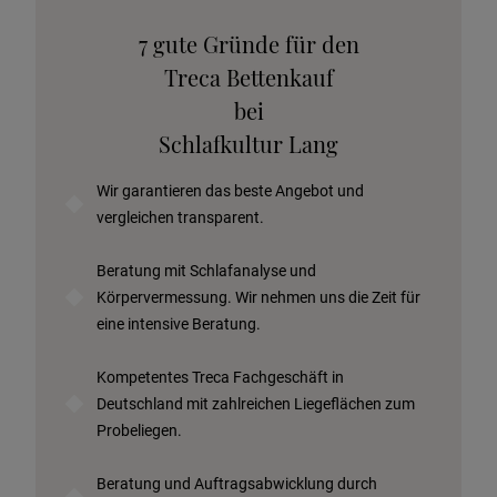
Katalog anfordern
7 gute Gründe für den
Stoffkollektion anfordern
Treca Bettenkauf
Telefonische Beratung anfordern
bei
Angebot anfordern
Schlafkultur Lang
Beratungstermin vereinbaren
Wir garantieren das beste Angebot und
Probeschlafen im Hotel
vergleichen transparent.
Beratung mit Schlafanalyse und
Körpervermessung. Wir nehmen uns die Zeit für
eine intensive Beratung.
Kompetentes Treca Fachgeschäft in
Deutschland mit zahlreichen
Liegeflächen zum
Probeliegen.
Beratung und Auftragsabwicklung durch