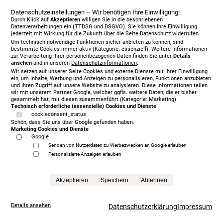
Datenschutzeinstellungen – Wir benötigen Ihre Einwilligung!
Durch Klick auf
Akzeptieren
willigen Sie in die beschriebenen
Datenverarbeitungen ein (TTDSG und DSGVO). Sie können Ihre Einwilligung
jederzeit mit Wirkung für die Zukunft über die Seite Datenschutz widerrufen.
Um technisch-notwendige Funktionen sicher anbieten zu können, sind
bestimmte Cookies immer aktiv (Kategorie: essenziell). Weitere Informationen
zur Verarbeitung Ihrer personenbezogenen Daten finden Sie unter
Details
ansehen
und in unseren
Datenschutzinformationen
.
Wir setzen auf unserer Seite Cookies und externe Dienste mit Ihrer Einwilligung
ein, um Inhalte, Werbung und Anzeigen zu personalisieren, Funktionen anzubieten
und Ihren Zugriff auf unsere Website zu analysieren. Diese Informationen teilen
wir mit unserem Partner Google, welcher ggfls. weitere Daten, die er bisher
gesammelt hat, mit diesen zusammenführt (Kategorie: Marketing).
Technisch erforderliche (essenzielle) Cookies und Dienste
cookieconsent_status
Schön, dass Sie uns über Google gefunden haben.
Marketing Cookies und Dienste
Google
Treca Paris Oreiller, 200 x 200 cm, mit Matratze/n,
Senden von Nutzerdaten zu Werbezwecken an Google erlauben
grey
Personalisierte Anzeigen erlauben
5.999,00 €
statt
13.865,00 €
Akzeptieren
Speichern
Ablehnen
Anfrage
Details ansehen
Datenschutzerklärung
Impressum