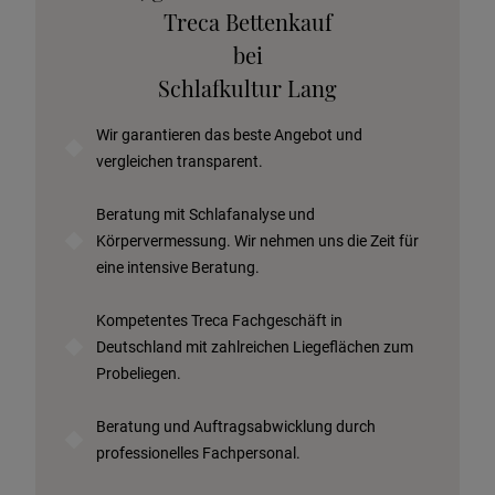
Stoffkollektion anfordern
Treca Bettenkauf
Telefonische Beratung anfordern
bei
Angebot anfordern
Schlafkultur Lang
Beratungstermin vereinbaren
Wir garantieren das beste Angebot und
Probeschlafen im Hotel
vergleichen transparent.
Beratung mit Schlafanalyse und
Körpervermessung. Wir nehmen uns die Zeit für
eine intensive Beratung.
Kompetentes Treca Fachgeschäft in
Deutschland mit zahlreichen Liegeflächen zum
Probeliegen.
Beratung und Auftragsabwicklung durch
professionelles Fachpersonal.