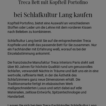
Treca Bett mit Kopfteil Portofino
bei Schlafkultur Lang kaufen
Kopfteil Portofino, bietet eine Auswahl an verschiedenen
Stoffen oder Leder um die Lehne mit dem vorderen Kissen
nach Belieben zu kombinieren.
Schlafkultur Lang berät Sie auf die entsprechenden Treca
Kopfteile und stellt das passende Bett für Sie zusammen. Nur
ein Fachhändler mit Erfahrung weiß, worauf es bei der
Einzelabstimmung ankommt.
Die französische Manufaktur Treca Interiors Paris steht seit
über 80 Jahren für höchste Qualität rund um genussvolles
Schlafen, verwandelt Nächte in Träume und lädt uns ein in eine
wertvolle, raffinierte Welt, in der die Ästhetik des
Schlafzimmers ganz neue Dimensionen erhält. Die
Traditionsmarke fertigt im elsässischen Werk
maßgeschneiderten Luxus und setzt dabei auf edle
Materialien, zeitlose Entwürfe, Spitzentechnologie und
Handarbeit.
Lassen Sie sich bei dem Treca Fachhändler Schlafkultur Lang