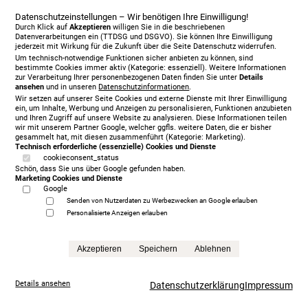
Datenschutzeinstellungen – Wir benötigen Ihre Einwilligung!
Durch Klick auf
Akzeptieren
willigen Sie in die beschriebenen
Datenverarbeitungen ein (TTDSG und DSGVO). Sie können Ihre Einwilligung
jederzeit mit Wirkung für die Zukunft über die Seite Datenschutz widerrufen.
Um technisch-notwendige Funktionen sicher anbieten zu können, sind
bestimmte Cookies immer aktiv (Kategorie: essenziell). Weitere Informationen
zur Verarbeitung Ihrer personenbezogenen Daten finden Sie unter
Details
ansehen
und in unseren
Datenschutzinformationen
.
Wir setzen auf unserer Seite Cookies und externe Dienste mit Ihrer Einwilligung
ein, um Inhalte, Werbung und Anzeigen zu personalisieren, Funktionen anzubieten
und Ihren Zugriff auf unsere Website zu analysieren. Diese Informationen teilen
wir mit unserem Partner Google, welcher ggfls. weitere Daten, die er bisher
gesammelt hat, mit diesen zusammenführt (Kategorie: Marketing).
Technisch erforderliche (essenzielle) Cookies und Dienste
cookieconsent_status
Treca Paris Oreiller, 200 x 200 cm, mit Matratze/n,
Schön, dass Sie uns über Google gefunden haben.
grey
Marketing Cookies und Dienste
5.999,00 €
Google
statt
13.865,00 €
Senden von Nutzerdaten zu Werbezwecken an Google erlauben
Personalisierte Anzeigen erlauben
Anfrage
Akzeptieren
Speichern
Ablehnen
Details ansehen
Datenschutzerklärung
Impressum