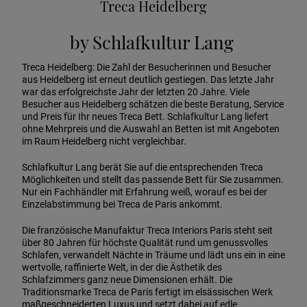
Treca Heidelberg
by Schlafkultur Lang
Treca Heidelberg: Die Zahl der Besucherinnen und Besucher
aus Heidelberg ist erneut deutlich gestiegen. Das letzte Jahr
war das erfolgreichste Jahr der letzten 20 Jahre. Viele
Besucher aus Heidelberg schätzen die beste Beratung, Service
und Preis für Ihr neues Treca Bett. Schlafkultur Lang liefert
ohne Mehrpreis und die Auswahl an Betten ist mit Angeboten
im Raum Heidelberg nicht vergleichbar.
Schlafkultur Lang berät Sie auf die entsprechenden Treca
Möglichkeiten und stellt das passende Bett für Sie zusammen.
Nur ein Fachhändler mit Erfahrung weiß, worauf es bei der
Einzelabstimmung bei Treca de Paris ankommt.
Die französische Manufaktur Treca Interiors Paris steht seit
über 80 Jahren für höchste Qualität rund um genussvolles
Schlafen, verwandelt Nächte in Träume und lädt uns ein in eine
wertvolle, raffinierte Welt, in der die Ästhetik des
Schlafzimmers ganz neue Dimensionen erhält. Die
Traditionsmarke Treca de Paris fertigt im elsässischen Werk
maßgeschneiderten Luxus und setzt dabei auf edle