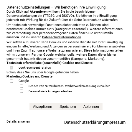
Datenschutzeinstellungen – Wir benötigen Ihre Einwilligung!
Durch Klick auf
Akzeptieren
willigen Sie in die beschriebenen
Datenverarbeitungen ein (TTDSG und DSGVO). Sie können Ihre Einwilligung
jederzeit mit Wirkung für die Zukunft über die Seite Datenschutz widerrufen.
Um technisch-notwendige Funktionen sicher anbieten zu können, sind
bestimmte Cookies immer aktiv (Kategorie: essenziell). Weitere Informationen
zur Verarbeitung Ihrer personenbezogenen Daten finden Sie unter
Details
ansehen
und in unseren
Datenschutzinformationen
.
Wir setzen auf unserer Seite Cookies und externe Dienste mit Ihrer Einwilligung
ein, um Inhalte, Werbung und Anzeigen zu personalisieren, Funktionen anzubieten
und Ihren Zugriff auf unsere Website zu analysieren. Diese Informationen teilen
wir mit unserem Partner Google, welcher ggfls. weitere Daten, die er bisher
gesammelt hat, mit diesen zusammenführt (Kategorie: Marketing).
Technisch erforderliche (essenzielle) Cookies und Dienste
cookieconsent_status
Schön, dass Sie uns über Google gefunden haben.
Marketing Cookies und Dienste
Google
Senden von Nutzerdaten zu Werbezwecken an Google erlauben
Personalisierte Anzeigen erlauben
Treca Paris Oreiller, 200 x 200 cm, mit Matratze/n,
grey
Akzeptieren
Speichern
Ablehnen
5.999,00 €
statt
13.865,00 €
Anfrage
Details ansehen
Datenschutzerklärung
Impressum