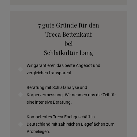
Katalog anfordern
7 gute Gründe für den
Stoffkollektion anfordern
Treca Bettenkauf
Telefonische Beratung anfordern
bei
Angebot anfordern
Schlafkultur Lang
Beratungstermin vereinbaren
Wir garantieren das beste Angebot und
Probeschlafen im Hotel
vergleichen transparent.
Beratung mit Schlafanalyse und
Körpervermessung. Wir nehmen uns die Zeit für
eine intensive Beratung.
Kompetentes Treca Fachgeschäft in
Deutschland mit zahlreichen Liegeflächen zum
Probeliegen.