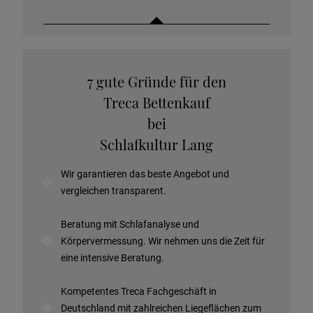
Katalog anfordern
7 gute Gründe für den
Stoffkollektion anfordern
Treca Bettenkauf
Telefonische Beratung anfordern
bei
Angebot anfordern
Schlafkultur Lang
Beratungstermin vereinbaren
Wir garantieren das beste Angebot und
Probeschlafen im Hotel
vergleichen transparent.
Beratung mit Schlafanalyse und
Körpervermessung. Wir nehmen uns die Zeit für
eine intensive Beratung.
Kompetentes Treca Fachgeschäft in
Deutschland mit zahlreichen Liegeflächen zum