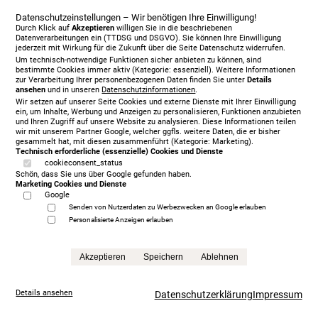
Anfrage
Datenschutzeinstellungen – Wir benötigen Ihre Einwilligung!
Durch Klick auf
Akzeptieren
willigen Sie in die beschriebenen
Datenverarbeitungen ein (TTDSG und DSGVO). Sie können Ihre Einwilligung
jederzeit mit Wirkung für die Zukunft über die Seite Datenschutz widerrufen.
Um technisch-notwendige Funktionen sicher anbieten zu können, sind
bestimmte Cookies immer aktiv (Kategorie: essenziell). Weitere Informationen
zur Verarbeitung Ihrer personenbezogenen Daten finden Sie unter
Details
ansehen
und in unseren
Datenschutzinformationen
.
Wir setzen auf unserer Seite Cookies und externe Dienste mit Ihrer Einwilligung
ein, um Inhalte, Werbung und Anzeigen zu personalisieren, Funktionen anzubieten
und Ihren Zugriff auf unsere Website zu analysieren. Diese Informationen teilen
wir mit unserem Partner Google, welcher ggfls. weitere Daten, die er bisher
gesammelt hat, mit diesen zusammenführt (Kategorie: Marketing).
Technisch erforderliche (essenzielle) Cookies und Dienste
cookieconsent_status
Schön, dass Sie uns über Google gefunden haben.
Marketing Cookies und Dienste
Google
Senden von Nutzerdaten zu Werbezwecken an Google erlauben
Personalisierte Anzeigen erlauben
Treca Paris Oreiller, 200 x 200 cm, mit Matratze/n,
Akzeptieren
Speichern
Ablehnen
grey
5.999,00 €
Details ansehen
Datenschutzerklärung
Impressum
statt
13.865,00 €
Anfrage