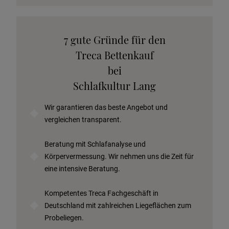
Katalog anfordern
7 gute Gründe für den
Stoffkollektion anfordern
Treca Bettenkauf
Telefonische Beratung anfordern
bei
Angebot anfordern
Schlafkultur Lang
Beratungstermin vereinbaren
Wir garantieren das beste Angebot und
Probeschlafen im Hotel
vergleichen transparent.
Beratung mit Schlafanalyse und
Körpervermessung. Wir nehmen uns die Zeit für
eine intensive Beratung.
Kompetentes Treca Fachgeschäft in
Deutschland mit zahlreichen Liegeflächen zum
Probeliegen.