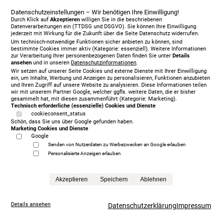
Datenschutzeinstellungen – Wir benötigen Ihre Einwilligung!
Durch Klick auf
Akzeptieren
willigen Sie in die beschriebenen
Datenverarbeitungen ein (TTDSG und DSGVO). Sie können Ihre Einwilligung
jederzeit mit Wirkung für die Zukunft über die Seite Datenschutz widerrufen.
Um technisch-notwendige Funktionen sicher anbieten zu können, sind
bestimmte Cookies immer aktiv (Kategorie: essenziell). Weitere Informationen
zur Verarbeitung Ihrer personenbezogenen Daten finden Sie unter
Details
ansehen
und in unseren
Datenschutzinformationen
.
Wir setzen auf unserer Seite Cookies und externe Dienste mit Ihrer Einwilligung
ein, um Inhalte, Werbung und Anzeigen zu personalisieren, Funktionen anzubieten
und Ihren Zugriff auf unsere Website zu analysieren. Diese Informationen teilen
wir mit unserem Partner Google, welcher ggfls. weitere Daten, die er bisher
gesammelt hat, mit diesen zusammenführt (Kategorie: Marketing).
Technisch erforderliche (essenzielle) Cookies und Dienste
cookieconsent_status
Schön, dass Sie uns über Google gefunden haben.
Marketing Cookies und Dienste
Google
Senden von Nutzerdaten zu Werbezwecken an Google erlauben
Personalisierte Anzeigen erlauben
Treca Paris Oreiller, 200 x 200 cm, mit Matratze/n,
grey
5.999,00 €
Akzeptieren
Speichern
Ablehnen
statt
13.865,00 €
Anfrage
Details ansehen
Datenschutzerklärung
Impressum