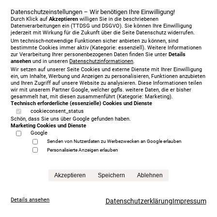
Datenschutzeinstellungen – Wir benötigen Ihre Einwilligung!
Durch Klick auf
Akzeptieren
willigen Sie in die beschriebenen
Datenverarbeitungen ein (TTDSG und DSGVO). Sie können Ihre Einwilligung
jederzeit mit Wirkung für die Zukunft über die Seite Datenschutz widerrufen.
Um technisch-notwendige Funktionen sicher anbieten zu können, sind
bestimmte Cookies immer aktiv (Kategorie: essenziell). Weitere Informationen
zur Verarbeitung Ihrer personenbezogenen Daten finden Sie unter
Details
ansehen
und in unseren
Datenschutzinformationen
.
Wir setzen auf unserer Seite Cookies und externe Dienste mit Ihrer Einwilligung
ein, um Inhalte, Werbung und Anzeigen zu personalisieren, Funktionen anzubieten
und Ihren Zugriff auf unsere Website zu analysieren. Diese Informationen teilen
wir mit unserem Partner Google, welcher ggfls. weitere Daten, die er bisher
gesammelt hat, mit diesen zusammenführt (Kategorie: Marketing).
Technisch erforderliche (essenzielle) Cookies und Dienste
cookieconsent_status
Schön, dass Sie uns über Google gefunden haben.
Marketing Cookies und Dienste
Google
Senden von Nutzerdaten zu Werbezwecken an Google erlauben
Personalisierte Anzeigen erlauben
Treca Paris Oreiller, 200 x 200 cm, mit Matratze/n,
grey
Akzeptieren
Speichern
Ablehnen
5.999,00 €
statt
13.865,00 €
Anfrage
Details ansehen
Datenschutzerklärung
Impressum