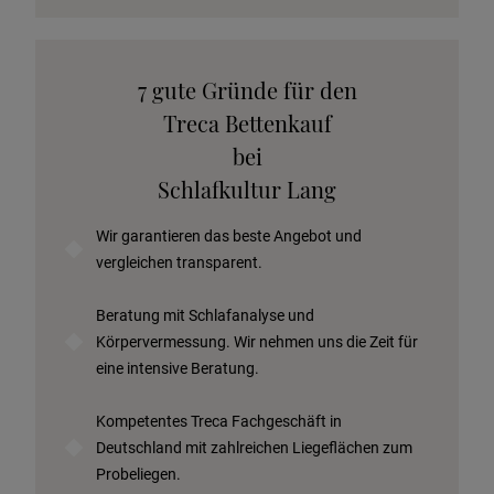
Katalog anfordern
7 gute Gründe für den
Stoffkollektion anfordern
Treca Bettenkauf
Telefonische Beratung anfordern
bei
Angebot anfordern
Schlafkultur Lang
Beratungstermin vereinbaren
Wir garantieren das beste Angebot und
Probeschlafen im Hotel
vergleichen transparent.
Beratung mit Schlafanalyse und
Körpervermessung. Wir nehmen uns die Zeit für
eine intensive Beratung.
Kompetentes Treca Fachgeschäft in
Deutschland mit zahlreichen Liegeflächen zum
Probeliegen.