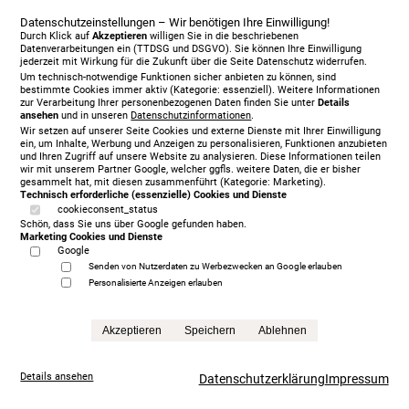
Datenschutzeinstellungen – Wir benötigen Ihre Einwilligung!
Durch Klick auf
Akzeptieren
willigen Sie in die beschriebenen
Datenverarbeitungen ein (TTDSG und DSGVO). Sie können Ihre Einwilligung
jederzeit mit Wirkung für die Zukunft über die Seite Datenschutz widerrufen.
Um technisch-notwendige Funktionen sicher anbieten zu können, sind
bestimmte Cookies immer aktiv (Kategorie: essenziell). Weitere Informationen
zur Verarbeitung Ihrer personenbezogenen Daten finden Sie unter
Details
ansehen
und in unseren
Datenschutzinformationen
.
Wir setzen auf unserer Seite Cookies und externe Dienste mit Ihrer Einwilligung
ein, um Inhalte, Werbung und Anzeigen zu personalisieren, Funktionen anzubieten
und Ihren Zugriff auf unsere Website zu analysieren. Diese Informationen teilen
wir mit unserem Partner Google, welcher ggfls. weitere Daten, die er bisher
gesammelt hat, mit diesen zusammenführt (Kategorie: Marketing).
Technisch erforderliche (essenzielle) Cookies und Dienste
cookieconsent_status
Schön, dass Sie uns über Google gefunden haben.
Marketing Cookies und Dienste
Treca Paris Oreiller, 200 x 200 cm, mit Matratze/n,
Google
grey
Senden von Nutzerdaten zu Werbezwecken an Google erlauben
5.999,00 €
Personalisierte Anzeigen erlauben
statt
13.865,00 €
Anfrage
Akzeptieren
Speichern
Ablehnen
Details ansehen
Datenschutzerklärung
Impressum