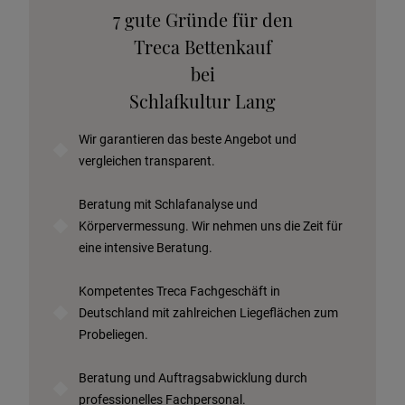
Katalog anfordern
7 gute Gründe für den
Stoffkollektion anfordern
Treca Bettenkauf
Telefonische Beratung anfordern
bei
Angebot anfordern
Schlafkultur Lang
Beratungstermin vereinbaren
Wir garantieren das beste Angebot und
Probeschlafen im Hotel
vergleichen transparent.
Beratung mit Schlafanalyse und
Körpervermessung. Wir nehmen uns die Zeit für
eine intensive Beratung.
Kompetentes Treca Fachgeschäft in
Deutschland mit zahlreichen
Liegeflächen zum
Probeliegen.
Beratung und Auftragsabwicklung durch
professionelles Fachpersonal.