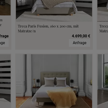
fen im Hotel
/n
e
Treca Paris Fusion, 160 x 200 cm, mit
Treca
Matratze/n
Matr
frage
4.699,00 €
age
Anfrage