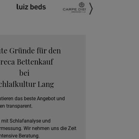
anfordern
gebot anfordern
eratungstermin
ute Gründe für den
vereinbaren
reca Bettenkauf
bei
eschlafen im Hotel
chlafkultur Lang
ntieren das beste Angebot und
en transparent.
 mit Schlafanalyse und
rmessung. Wir nehmen uns die Zeit
intensive Beratung.