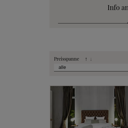
Info a
Katalog
Preisspanne
↑
↓
Stoffkollek
Telefonische B
Angebot
Beratungster