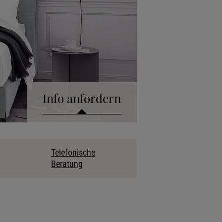
Info anfordern
talog anfordern
Telefonische
Beratung
kollektion anfordern
fonische Beratung