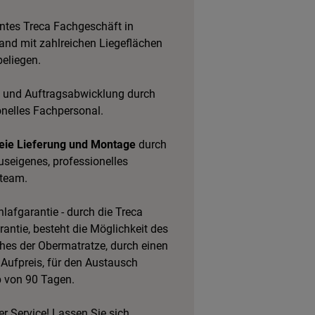
tes Treca Fachgeschäft in
and mit zahlreichen Liegeflächen
eliegen.
 und Auftragsabwicklung durch
onelles Fachpersonal.
eie Lieferung und Montage
durch
useigenes, professionelles
team.
lafgarantie - durch die Treca
antie, besteht die Möglichkeit des
es der Obermatratze, durch einen
 Aufpreis, für den Austausch
b von 90 Tagen.
r Service! Lassen Sie sich