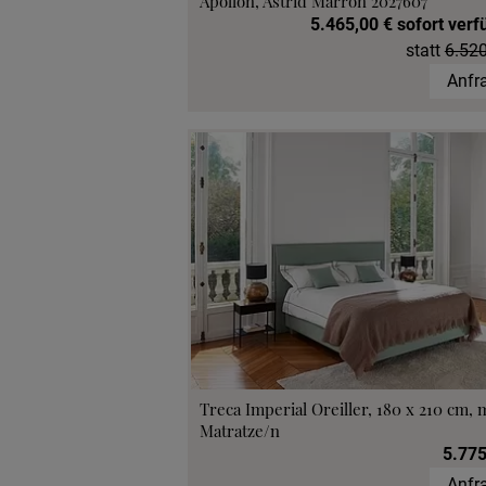
Apollon, Astrid Marron 2027607
5.465,00 € sofort verf
statt
6.520
Anfr
Treca Imperial Oreiller, 180 x 210 cm, 
Matratze/n
5.775
Anfr