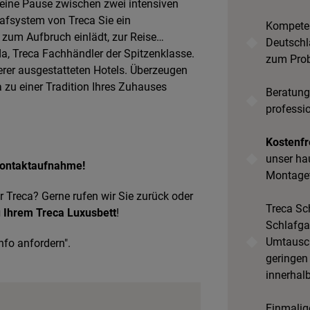
 eine Pause zwischen zwei intensiven
afsystem von Treca Sie ein
Kompeten
r zum Aufbruch einlädt, zur Reise…
Deutschl
a, Treca Fachhändler der Spitzenklasse.
zum Prob
erer ausgestatteten Hotels. Überzeugen
a zu einer Tradition Ihres Zuhauses
Beratung
professi
Kostenfr
unser ha
 Kontaktaufnahme!
Montage
r Treca? Gerne rufen wir Sie zurück oder
Treca Sch
 Ihrem Treca Luxusbett
!
Schlafgar
Umtausch
nfo anfordern".
geringen
innerhal
Einmalige