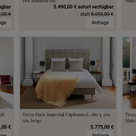
Hot Madison 097
Matr
ügbar
5.490,00 € sofort verfügbar
,00 €
statt
8.093,00 €
age
Anfrage
mit
Treca Paris Imperial Capitonneé, 180 x 200
Treca
cm, beige
Matr
,00 €
5.775,00 €
age
Anfrage