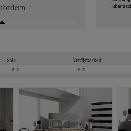
nfordern
überrasc
 anfordern
Sale
Verfügbarkeit
tion anfordern
eratung anfordern
 anfordern
min vereinbaren