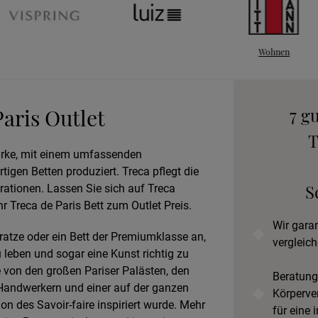
Wohnen
An
B
Paris Outlet
7 g
T
Marke, mit einem umfassenden
gen Betten produziert. Treca pflegt die
Prob
S
ationen. Lassen Sie sich auf Treca
r Treca de Paris Bett zum Outlet Preis.
Wir gara
tratze oder ein Bett der Premiumklasse an,
vergleich
 leben und sogar eine Kunst richtig zu
e von den großen Pariser Palästen, den
Beratung
 Handwerkern und einer auf der ganzen
Körperve
n des Savoir-faire inspiriert wurde. Mehr
für eine 