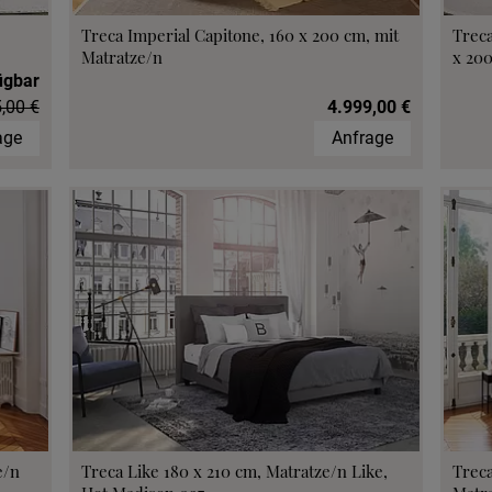
Treca Imperial Capitone, 160 x 200 cm, mit
Treca
Matratze/n
x 20
ügbar
,00 €
4.999,00 €
age
Anfrage
e/n
Treca Like 180 x 210 cm, Matratze/n Like,
Treca